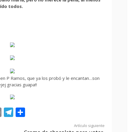
aído todos.
rmen P Ramos, que ya los probó y le encantan…son
ejej gracias guapa!!
st
tsApp
ail
Print
Telegram
Compartir
Artículo siguiente