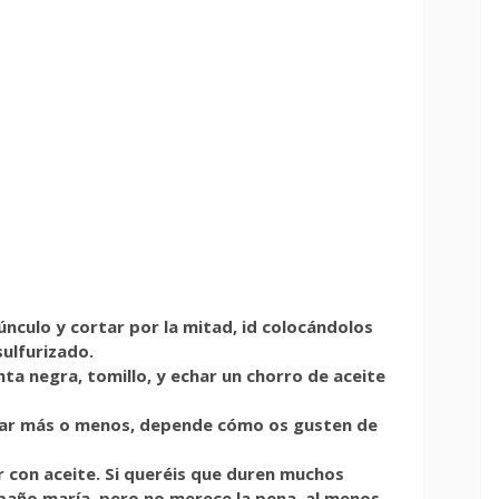
únculo y cortar por la mitad, id colocándolos
ulfurizado.
nta negra, tomillo, y echar un chorro de aceite
ear más o menos, depende cómo os gusten de
ir con aceite. Si queréis que duren muchos
 baño maría, pero no merece la pena, al menos