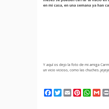
en mi casa, en una semana ya han c
Y aquí os dejo la foto de mi amiga Ca
un vicio vicioso, como las chuches..jejej
Facebook
Twitter
Email
Pintere
Wha
Gm
Seguir