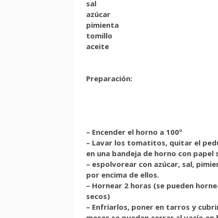
sal
azúcar
pimienta
tomillo
aceite
Preparación:
– Encender el horno a 100º
– Lavar los tomatitos, quitar el ped
en una bandeja de horno con papel s
– espolvorear con azúcar, sal, pimie
por encima de ellos.
– Hornear 2 horas (se pueden horn
secos)
– Enfriarlos, poner en tarros y cubr
meses se pueden cerrar al vacío en