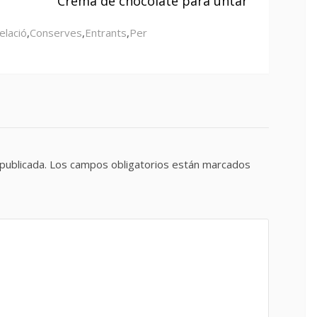
Crema de chocolate para untar
elació
,
Conserves
,
Entrants
,
Per
publicada.
Los campos obligatorios están marcados