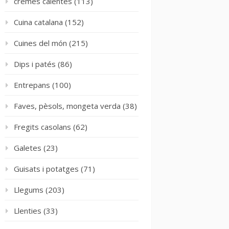
cremes calentes
(113)
Cuina catalana
(152)
Cuines del món
(215)
Dips i patés
(86)
Entrepans
(100)
Faves, pèsols, mongeta verda
(38)
Fregits casolans
(62)
Galetes
(23)
Guisats i potatges
(71)
Llegums
(203)
Llenties
(33)