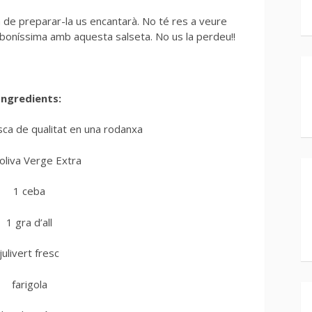
 de preparar-la us encantarà. No té res a veure
 boníssima amb aquesta salseta. No us la perdeu!!
Ingredients:
sca de qualitat en una rodanxa
’oliva Verge Extra
1 ceba
1 gra d’all
julivert fresc
farigola