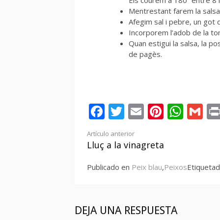
Els courem a 180º entre 8 i
Mentrestant farem la salsa,
Afegim sal i pebre, un got de 
Incorporem l’adob de la ton
Quan estigui la salsa, la 
de pagès.
Facebook
Twitter
Email
Pintere
Wha
Gm
Seguir
Artículo anterior
Lluç a la vinagreta
leyendo
Publicado en
Peix blau
,
Peixos
Etiqueta
DEJA UNA RESPUESTA