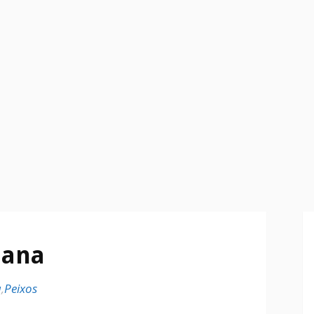
liana
u
,
Peixos