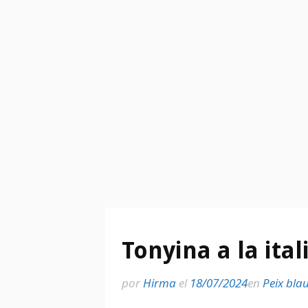
Tonyina a la ita
por
Hirma
el
18/07/2024
en
Peix bla