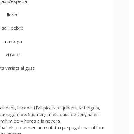
clau d’espècia
llorer
sal i pebre
mantega
vi ranci
ts variats al gust
ant, la ceba i l’all picats, el julivert, la farigola,
 ho barregem bé. Submergim els daus de tonyina en
 mínim de 4 hores a la nevera.
na i els posem en una safata que pugui anar al forn.