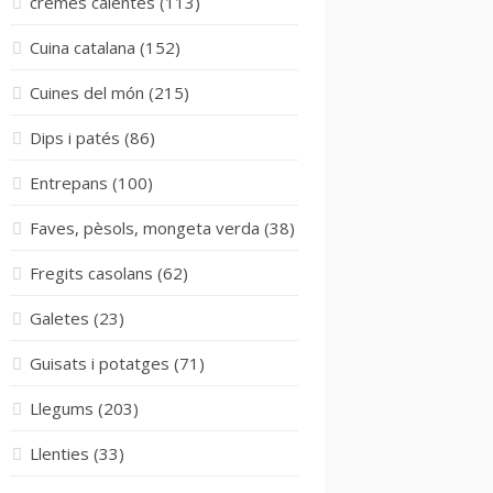
cremes calentes
(113)
Cuina catalana
(152)
Cuines del món
(215)
Dips i patés
(86)
Entrepans
(100)
Faves, pèsols, mongeta verda
(38)
Fregits casolans
(62)
Galetes
(23)
Guisats i potatges
(71)
Llegums
(203)
Llenties
(33)