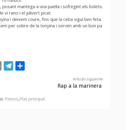
 10 minuts.
 posant mantega a una paella i sofregint els bolets.
vi ranci i el julivert picat.
yina i deixem coure, fins que la ceba sigui ben feta.
posem per sobre de la tonyina i servim amb un bon pa
st
tsApp
ail
Print
Telegram
Compartir
Artículo siguiente
Rap a la marinera
do:
Peixos
,
Plat principal