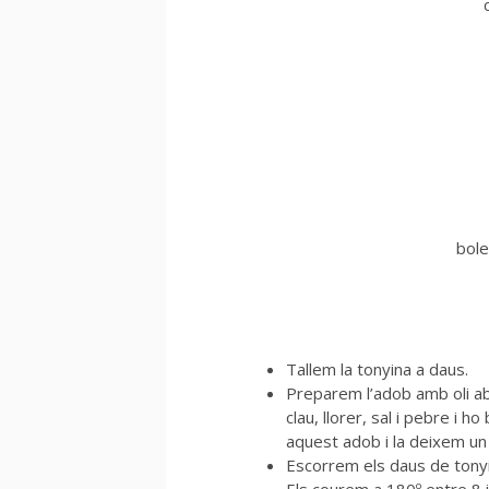
bole
Tallem la tonyina a daus.
Preparem l’adob amb oli abund
clau, llorer, sal i pebre i
aquest adob i la deixem un
Escorrem els daus de tonyi