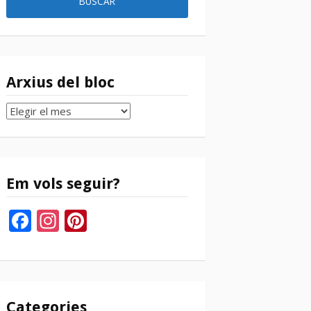
Arxius del bloc
Arxius
del
bloc
Em vols seguir?
Facebook
Instagram
Pinterest
Categories