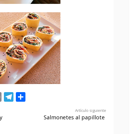
st
tsApp
ail
Print
Telegram
Compartir
Artículo siguiente
y
Salmonetes al papillote