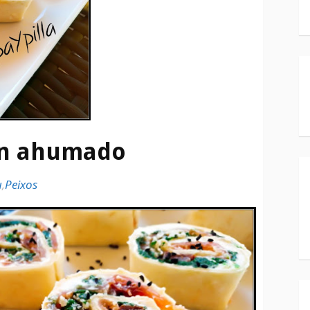
ón ahumado
u
,
Peixos