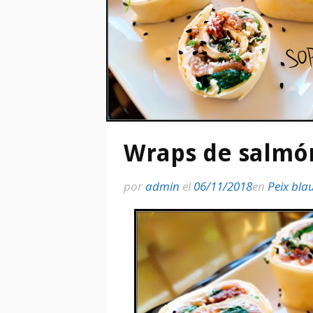
Wraps de salm
por
admin
el
06/11/2018
en
Peix bla