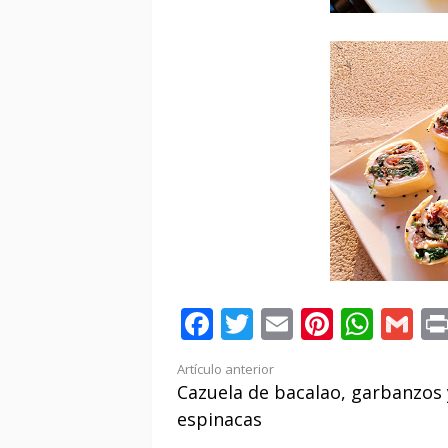
Facebook
Twitter
Email
Pintere
Wha
Gm
Seguir
Artículo anterior
Cazuela de bacalao, garbanzos 
leyendo
espinacas