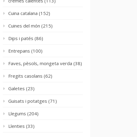
cremes calentes
(113)
Cuina catalana
(152)
Cuines del món
(215)
Dips i patés
(86)
Entrepans
(100)
Faves, pèsols, mongeta verda
(38)
Fregits casolans
(62)
Galetes
(23)
Guisats i potatges
(71)
Llegums
(204)
Llenties
(33)