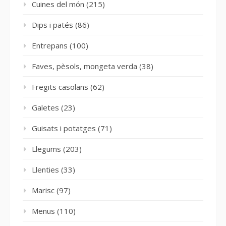
Cuines del món
(215)
Dips i patés
(86)
Entrepans
(100)
Faves, pèsols, mongeta verda
(38)
Fregits casolans
(62)
Galetes
(23)
Guisats i potatges
(71)
Llegums
(203)
Llenties
(33)
Marisc
(97)
Menus
(110)