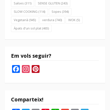
Salses
(311)
SENSE GLUTEN
(243)
SLOW COOKING
(114)
Sopes
(394)
Vegetarià
(945)
verdura
(740)
WOK
(5)
Àpats d'un sol plat
(465)
Em vols seguir?
Facebook
Instagram
Pinterest
Comparteix!