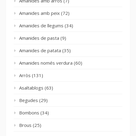
Amanides amb arròs
(7)
Amanides amb peix
(72)
Amanides de llegums
(34)
Amanides de pasta
(9)
Amanides de patata
(35)
Amanides només verdura
(60)
Arròs
(131)
Asaltablogs
(63)
Begudes
(29)
Bombons
(34)
Brous
(25)