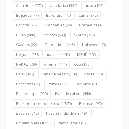
Amanides
(272)
antelació
(1539)
arròs
(144)
Begudes
(44)
Berenars
(410)
carns
(342)
Cocotte
(209)
Conserves
(79)
Cosmètica
(1)
DIETA
(980)
Entrants
(533)
exprés
(766)
Galetes
(22)
Guarnicions
(445)
Halloween
(9)
Llegums
(238)
masses
(192)
MENÚ
(106)
NADAL
(508)
oriental
(144)
Ous
(158)
Pans
(142)
Pans de pessic
(110)
pasta
(119)
Pastissos
(75)
Peixos
(379)
Per picar
(510)
Plat principal
(928)
Plats de cullera
(446)
Plats per un euro per ració
(375)
Pollastre
(97)
postres
(312)
Postres individuals
(191)
Primers plats
(1055)
Recopilatoris
(59)