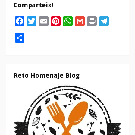
Comparteix!
Facebook
Twitter
Email
Pinterest
WhatsApp
Gmail
Print
Tele
Compartir
Reto Homenaje Blog