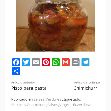
Facebook
Twitter
Email
Pinterest
WhatsApp
Gmail
Print
Tele
Compartir
Seguir
Artículo anterior
Artículo siguiente
Pisto para pasta
Chimichurri
leyendo
Publicado en
Salses
,
Verdures
Etiquetado:
Entrants
,
Guarnicions
,
Salses
,
Vegetarià
,
verdura