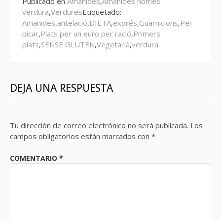
Publicado en
Amanides
,
Amanides només
verdura
,
Verdures
Etiquetado:
Amanides
,
antelació
,
DIETA
,
exprés
,
Guarnicions
,
Per
picar
,
Plats per un euro per ració
,
Primers
plats
,
SENSE GLUTEN
,
Vegetarià
,
verdura
DEJA UNA RESPUESTA
Tu dirección de correo electrónico no será publicada.
Los
campos obligatorios están marcados con
*
COMENTARIO
*