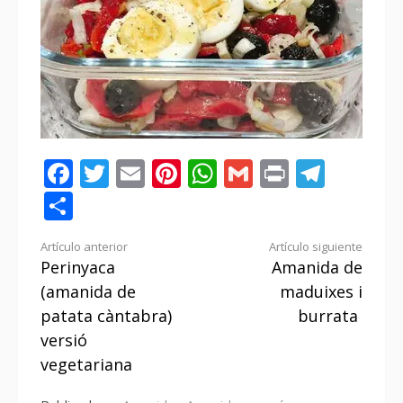
Facebook
Twitter
Email
Pinterest
WhatsApp
Gmail
Print
Tele
Compartir
Seguir
Artículo anterior
Artículo siguiente
Perinyaca
Amanida de
leyendo
(amanida de
maduixes i
patata càntabra)
burrata
versió
vegetariana