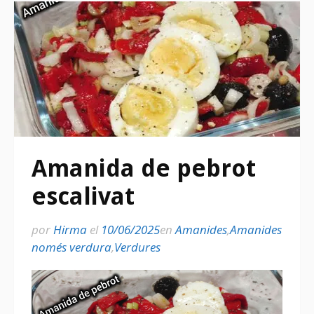
Amanida de pebrot
escalivat
por
Hirma
el
10/06/2025
en
Amanides
,
Amanides
només verdura
,
Verdures