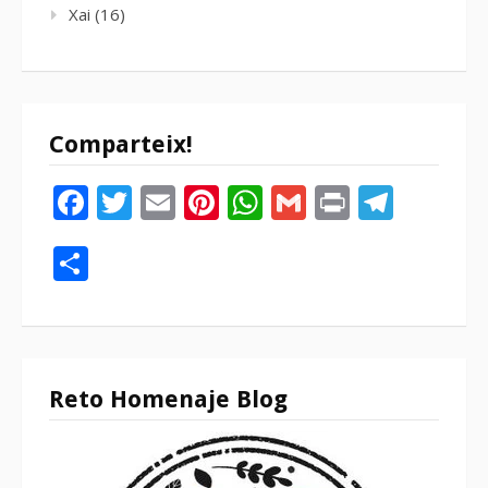
Xai
(16)
Comparteix!
Facebook
Twitter
Email
Pinterest
WhatsApp
Gmail
Print
Tele
Compartir
Reto Homenaje Blog