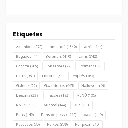
Etiquetes
Amanides
(272)
antelació
(1540)
arròs
(144)
Begudes
(44)
Berenars
(410)
carns
(342)
Cocotte
(209)
Conserves
(79)
Cosmètica
(1)
DIETA
(981)
Entrants
(533)
exprés
(767)
Galetes
(22)
Guarnicions
(445)
Halloween
(9)
Llegums
(239)
masses
(192)
MENÚ
(106)
NADAL
(508)
oriental
(144)
Ous
(158)
Pans
(142)
Pans de pessic
(110)
pasta
(119)
Pastissos
(75)
Peixos
(379)
Per picar
(510)