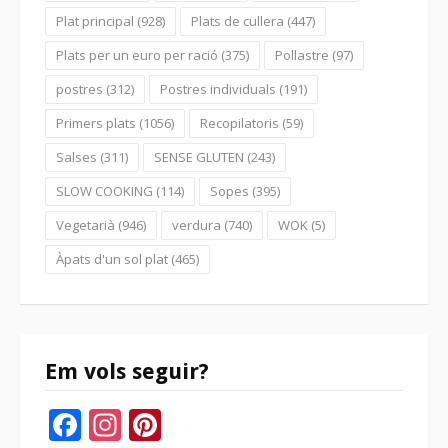
Plat principal
(928)
Plats de cullera
(447)
Plats per un euro per ració
(375)
Pollastre
(97)
postres
(312)
Postres individuals
(191)
Primers plats
(1056)
Recopilatoris
(59)
Salses
(311)
SENSE GLUTEN
(243)
SLOW COOKING
(114)
Sopes
(395)
Vegetarià
(946)
verdura
(740)
WOK
(5)
Àpats d'un sol plat
(465)
Em vols seguir?
Facebook
Instagram
Pinterest