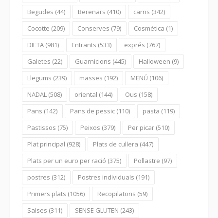
Begudes
(44)
Berenars
(410)
carns
(342)
Cocotte
(209)
Conserves
(79)
Cosmètica
(1)
DIETA
(981)
Entrants
(533)
exprés
(767)
Galetes
(22)
Guarnicions
(445)
Halloween
(9)
Llegums
(239)
masses
(192)
MENÚ
(106)
NADAL
(508)
oriental
(144)
Ous
(158)
Pans
(142)
Pans de pessic
(110)
pasta
(119)
Pastissos
(75)
Peixos
(379)
Per picar
(510)
Plat principal
(928)
Plats de cullera
(447)
Plats per un euro per ració
(375)
Pollastre
(97)
postres
(312)
Postres individuals
(191)
Primers plats
(1056)
Recopilatoris
(59)
Salses
(311)
SENSE GLUTEN
(243)