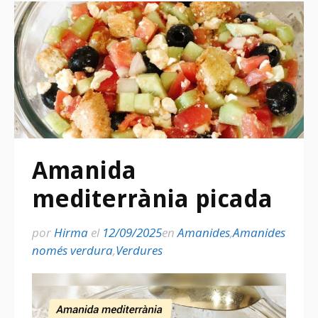
Amanida
mediterrània picada
por
Hirma
el
12/09/2025
en
Amanides
,
Amanides
només verdura
,
Verdures