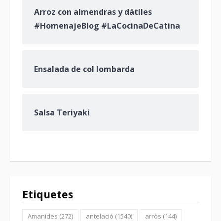
Arroz con almendras y dátiles
#HomenajeBlog #LaCocinaDeCatina
Ensalada de col lombarda
Salsa Teriyaki
Etiquetes
Amanides
(272)
antelació
(1540)
arròs
(144)