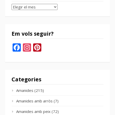
Arxius
del
bloc
Em vols seguir?
Facebook
Instagram
Pinterest
Categories
Amanides
(215)
Amanides amb arròs
(7)
Amanides amb peix
(72)