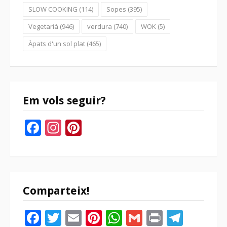
SLOW COOKING
(114)
Sopes
(395)
Vegetarià
(946)
verdura
(740)
WOK
(5)
Àpats d'un sol plat
(465)
Em vols seguir?
Facebook
Instagram
Pinterest
Comparteix!
Facebook
Twitter
Email
Pinterest
WhatsApp
Gmail
Print
Tele