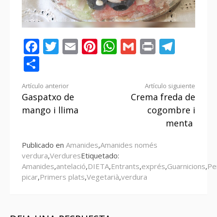
Facebook
Twitter
Email
Pinterest
WhatsApp
Gmail
Print
Tele
Compartir
Seguir
Artículo anterior
Artículo siguiente
Gaspatxo de
Crema freda de
leyendo
mango i llima
cogombre i
menta
Publicado en
Amanides
,
Amanides només
verdura
,
Verdures
Etiquetado:
Amanides
,
antelació
,
DIETA
,
Entrants
,
exprés
,
Guarnicions
,
Pe
picar
,
Primers plats
,
Vegetarià
,
verdura