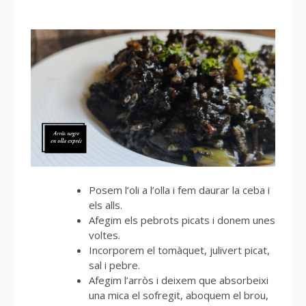
Posem l’oli a l’olla i fem daurar la ceba i
els alls.
Afegim els pebrots picats i donem unes
voltes.
Incorporem el tomàquet, julivert picat,
sal i pebre.
Afegim l’arròs i deixem que absorbeixi
una mica el sofregit, aboquem el brou,