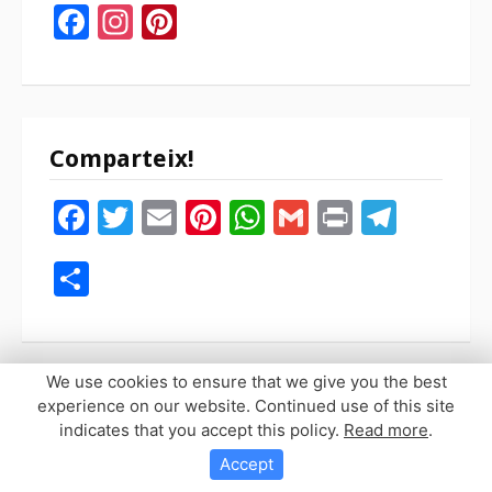
Facebook
Instagram
Pinterest
Comparteix!
Facebook
Twitter
Email
Pinterest
WhatsApp
Gmail
Print
Tele
Compartir
We use cookies to ensure that we give you the best
experience on our website. Continued use of this site
indicates that you accept this policy.
Read more
.
Copyright © 2026 Sopaypilla. Todos los derechos reservados.
Tema Fooding por
FRT
Accept