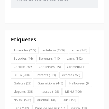
Etiquetes
Amanides
(272)
antelació
(1539)
arròs
(144)
Begudes
(44)
Berenars
(410)
carns
(342)
Cocotte
(209)
Conserves
(79)
Cosmètica
(1)
DIETA
(980)
Entrants
(533)
exprés
(766)
Galetes
(22)
Guarnicions
(445)
Halloween
(9)
Llegums
(238)
masses
(192)
MENÚ
(106)
NADAL
(508)
oriental
(144)
Ous
(158)
Pans
(142)
Pans de pessic
(110)
pasta
(119)