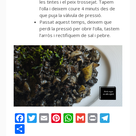
les tintes i el peix trossejat. Tapem
l’olla i deixem coure 4 minuts des de
que puja la vàlvula de pressió.
Passat aquest temps, deixem que
perdi la pressió per obrir l’olla, tastem
l’arròs i rectifiquem de sal i pebre.
Facebook
Twitter
Email
Pinterest
WhatsApp
Gmail
Print
Tele
Compartir