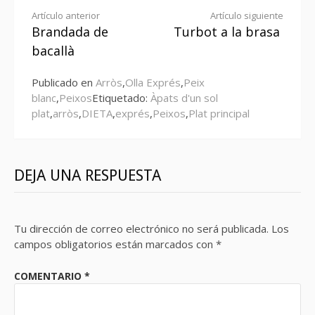
Seguir
Artículo anterior
Artículo siguiente
Brandada de
Turbot a la brasa
leyendo
bacallà
Publicado en
Arròs
,
Olla Exprés
,
Peix
blanc
,
Peixos
Etiquetado:
Àpats d'un sol
plat
,
arròs
,
DIETA
,
exprés
,
Peixos
,
Plat principal
DEJA UNA RESPUESTA
Tu dirección de correo electrónico no será publicada.
Los
campos obligatorios están marcados con
*
COMENTARIO
*