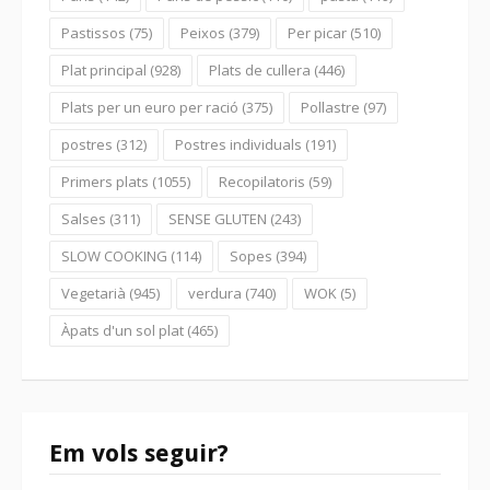
Pastissos
(75)
Peixos
(379)
Per picar
(510)
Plat principal
(928)
Plats de cullera
(446)
Plats per un euro per ració
(375)
Pollastre
(97)
postres
(312)
Postres individuals
(191)
Primers plats
(1055)
Recopilatoris
(59)
Salses
(311)
SENSE GLUTEN
(243)
SLOW COOKING
(114)
Sopes
(394)
Vegetarià
(945)
verdura
(740)
WOK
(5)
Àpats d'un sol plat
(465)
Em vols seguir?