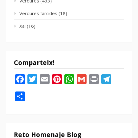
Verdures
(433)
Verdures farcides
(18)
Xai
(16)
Comparteix!
Facebook
Twitter
Email
Pinterest
WhatsApp
Gmail
Print
Tele
Compartir
Reto Homenaje Blog