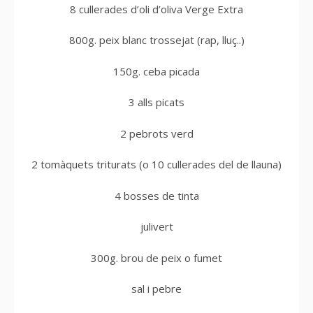
8 cullerades d’oli d’oliva Verge Extra
800g. peix blanc trossejat (rap, lluç..)
150g. ceba picada
3 alls picats
2 pebrots verd
2 tomàquets triturats (o 10 cullerades del de llauna)
4 bosses de tinta
julivert
300g. brou de peix o fumet
sal i pebre