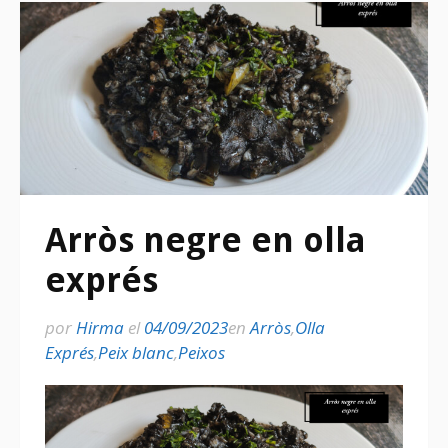
Arròs negre en olla
exprés
por
Hirma
el
04/09/2023
en
Arròs
,
Olla
Exprés
,
Peix blanc
,
Peixos