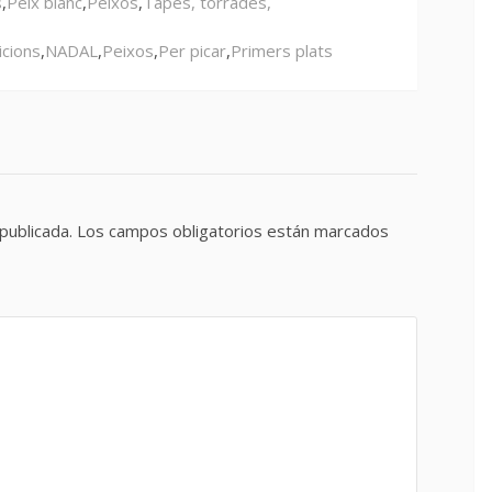
s
,
Peix blanc
,
Peixos
,
Tapes, torrades,
icions
,
NADAL
,
Peixos
,
Per picar
,
Primers plats
publicada.
Los campos obligatorios están marcados