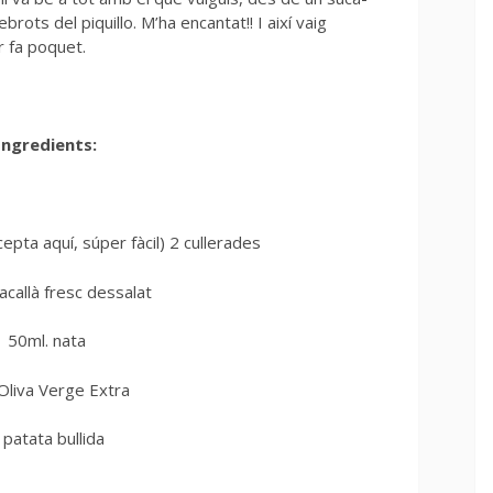
ebrots del piquillo. M’ha encantat!! I així vaig
r fa poquet.
Ingredients:
epta aquí, súper fàcil) 2 cullerades
acallà fresc dessalat
50ml. nata
’Oliva Verge Extra
 patata bullida