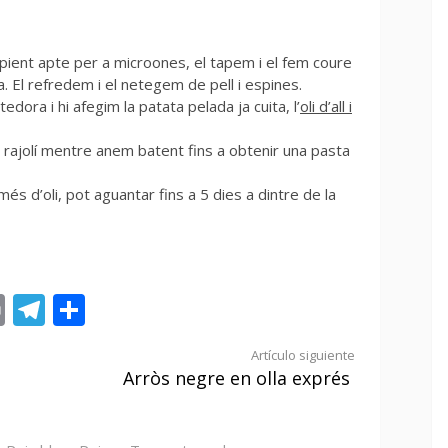
ipient apte per a microones, el tapem i el fem coure
 El refredem i el netegem de pell i espines.
edora i hi afegim la patata pelada ja cuita, l’
oli d’all i
n rajolí mentre anem batent fins a obtenir una pasta
s d’oli, pot aguantar fins a 5 dies a dintre de la
st
tsApp
ail
Print
Telegram
Compartir
Artículo siguiente
Arròs negre en olla exprés