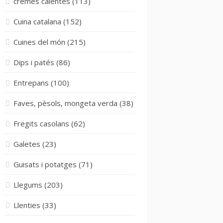
cremes calentes
(113)
Cuina catalana
(152)
Cuines del món
(215)
Dips i patés
(86)
Entrepans
(100)
Faves, pèsols, mongeta verda
(38)
Fregits casolans
(62)
Galetes
(23)
Guisats i potatges
(71)
Llegums
(203)
Llenties
(33)