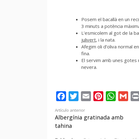
Posem el bacallà en un rec
3 minuts a potència màxima.
L’esmicolem al got de la bat
julivert
, i la nata.
Afegim oli d’oliva normal e
fina.
El servim amb unes gotes mé
nevera.
Facebook
Twitter
Email
Pintere
Wha
Gm
Seguir
Artículo anterior
Albergínia gratinada amb
leyendo
tahina