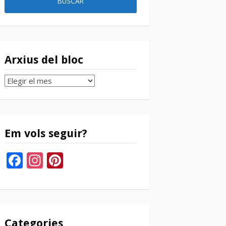
Arxius del bloc
Arxius
del
bloc
Em vols seguir?
Facebook
Instagram
Pinterest
Categories