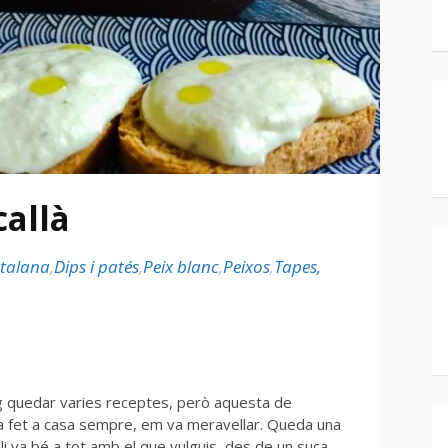
allà
atalana
,
Dips i patés
,
Peix blanc
,
Peixos
,
Tapes,
ig quedar varies receptes, però aquesta de
ia fet a casa sempre, em va meravellar. Queda una
i va bé a tot amb el que vulguis, des de un suca-