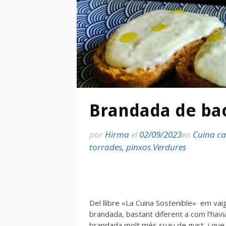
Brandada de bac
por
Hirma
el
02/09/2023
en
Cuina c
torrades, pinxos
,
Verdures
Del llibre «La Cuina Sostenible» em va
brandada, bastant diferent a com l’hav
brandada molt més suau de gust, i que l