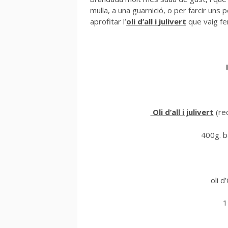
mulla, a una guarnició, o per farcir uns p
aprofitar l’
oli d’all i julivert
que vaig fe
Oli d’all i julivert
(rec
400g. b
oli d
1