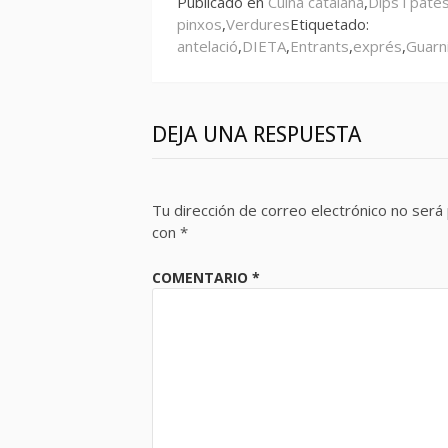
Publicado en
Cuina catalana
,
Dips i paté
pinxos
,
Verdures
Etiquetado:
antelació
,
DIETA
,
Entrants
,
exprés
,
Guarn
DEJA UNA RESPUESTA
Tu dirección de correo electrónico no será 
con
*
COMENTARIO
*