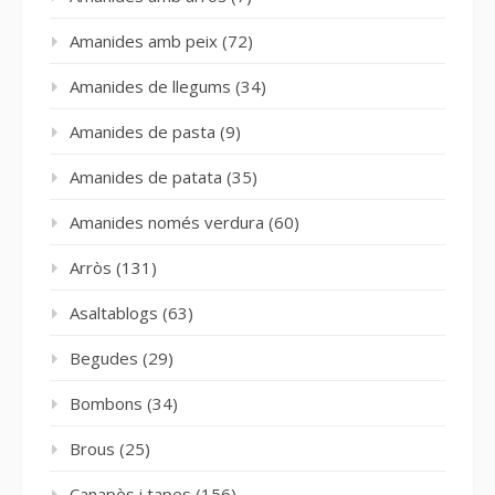
Amanides amb peix
(72)
Amanides de llegums
(34)
Amanides de pasta
(9)
Amanides de patata
(35)
Amanides només verdura
(60)
Arròs
(131)
Asaltablogs
(63)
Begudes
(29)
Bombons
(34)
Brous
(25)
Canapès i tapes
(156)