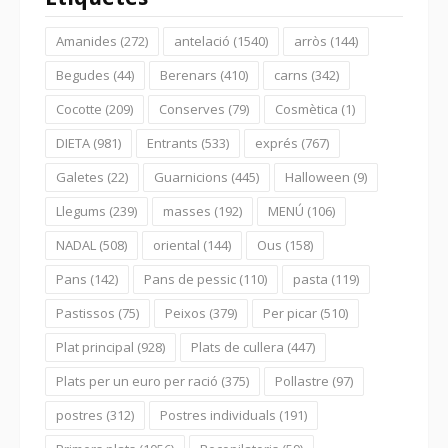
Amanides
(272)
antelació
(1540)
arròs
(144)
Begudes
(44)
Berenars
(410)
carns
(342)
Cocotte
(209)
Conserves
(79)
Cosmètica
(1)
DIETA
(981)
Entrants
(533)
exprés
(767)
Galetes
(22)
Guarnicions
(445)
Halloween
(9)
Llegums
(239)
masses
(192)
MENÚ
(106)
NADAL
(508)
oriental
(144)
Ous
(158)
Pans
(142)
Pans de pessic
(110)
pasta
(119)
Pastissos
(75)
Peixos
(379)
Per picar
(510)
Plat principal
(928)
Plats de cullera
(447)
Plats per un euro per ració
(375)
Pollastre
(97)
postres
(312)
Postres individuals
(191)