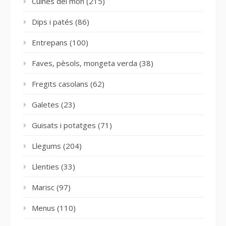
Cuines del món
(215)
Dips i patés
(86)
Entrepans
(100)
Faves, pèsols, mongeta verda
(38)
Fregits casolans
(62)
Galetes
(23)
Guisats i potatges
(71)
Llegums
(204)
Llenties
(33)
Marisc
(97)
Menus
(110)