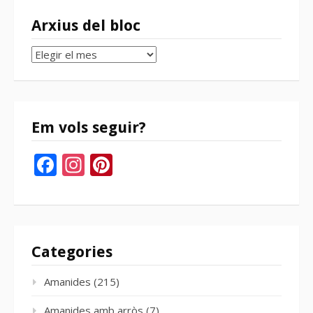
Arxius del bloc
Arxius
del
bloc
Em vols seguir?
Facebook
Instagram
Pinterest
Categories
Amanides
(215)
Amanides amb arròs
(7)