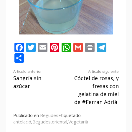
Facebook
Twitter
Email
Pinterest
WhatsApp
Gmail
Print
Tele
Compartir
Seguir
Artículo anterior
Artículo siguiente
Sangría sin
Cóctel de rosas, y
leyendo
azúcar
fresas con
gelatina de miel
de #Ferran Adrià
Publicado en
Begudes
Etiquetado:
antelació
,
Begudes
,
oriental
,
Vegetarià