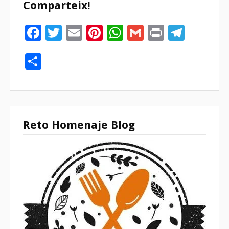
Comparteix!
Facebook
Twitter
Email
Pinterest
WhatsApp
Gmail
Print
Tele
Compartir
Reto Homenaje Blog