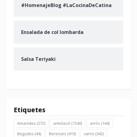
#HomenajeBlog #LaCocinaDeCatina
Ensalada de col lombarda
Salsa Teriyaki
Etiquetes
Amanides
(272)
antelació
(1540)
arròs
(144)
Begudes
(44)
Berenars
(410)
carns
(342)