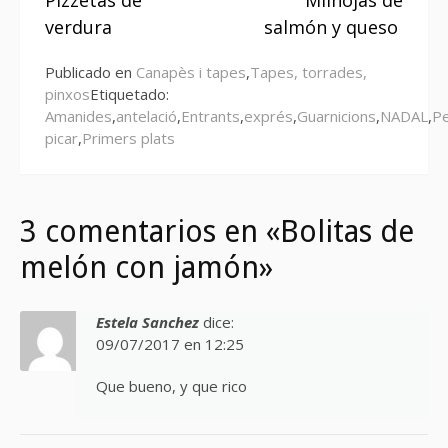
Pizzetas de
Milhojas de
leyendo
verdura
salmón y queso
Publicado en
Canapès i tapes
,
Tapes, torrades,
pinxos
Etiquetado:
Amanides
,
antelació
,
Entrants
,
exprés
,
Guarnicions
,
NADAL
,
P
picar
,
Primers plats
3 comentarios en «Bolitas de
melón con jamón»
Estela Sanchez
dice:
09/07/2017 en 12:25
Que bueno, y que rico