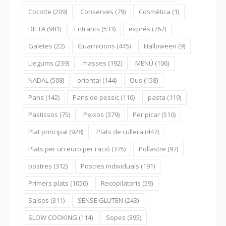
Cocotte
(209)
Conserves
(79)
Cosmètica
(1)
DIETA
(981)
Entrants
(533)
exprés
(767)
Galetes
(22)
Guarnicions
(445)
Halloween
(9)
Llegums
(239)
masses
(192)
MENÚ
(106)
NADAL
(508)
oriental
(144)
Ous
(158)
Pans
(142)
Pans de pessic
(110)
pasta
(119)
Pastissos
(75)
Peixos
(379)
Per picar
(510)
Plat principal
(928)
Plats de cullera
(447)
Plats per un euro per ració
(375)
Pollastre
(97)
postres
(312)
Postres individuals
(191)
Primers plats
(1056)
Recopilatoris
(59)
Salses
(311)
SENSE GLUTEN
(243)
SLOW COOKING
(114)
Sopes
(395)