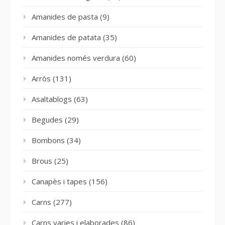
Amanides de pasta
(9)
Amanides de patata
(35)
Amanides només verdura
(60)
Arròs
(131)
Asaltablogs
(63)
Begudes
(29)
Bombons
(34)
Brous
(25)
Canapès i tapes
(156)
Carns
(277)
Carns varies i elaborades
(86)