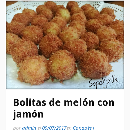
Bolitas de melón con
jamón
por
admin
el
09/07/2017
en
Canapès i