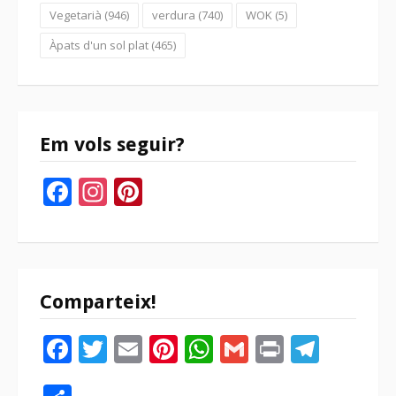
Vegetarià
(946)
verdura
(740)
WOK
(5)
Àpats d'un sol plat
(465)
Em vols seguir?
Facebook
Instagram
Pinterest
Comparteix!
Facebook
Twitter
Email
Pinterest
WhatsApp
Gmail
Print
Tele
Compartir