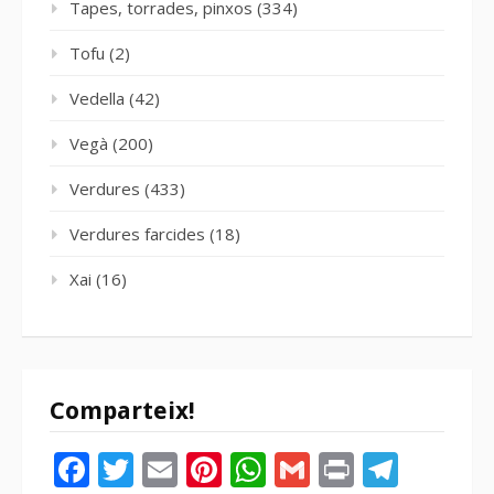
Tapes, torrades, pinxos
(334)
Tofu
(2)
Vedella
(42)
Vegà
(200)
Verdures
(433)
Verdures farcides
(18)
Xai
(16)
Comparteix!
Facebook
Twitter
Email
Pinterest
WhatsApp
Gmail
Print
Tele