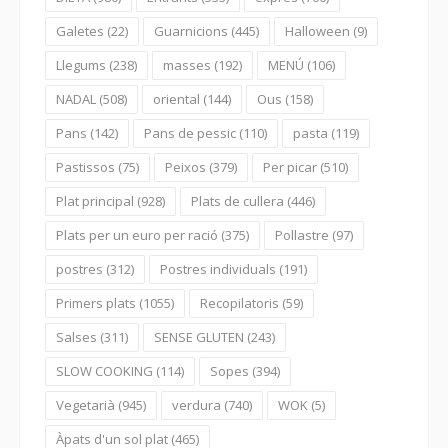
Galetes
(22)
Guarnicions
(445)
Halloween
(9)
Llegums
(238)
masses
(192)
MENÚ
(106)
NADAL
(508)
oriental
(144)
Ous
(158)
Pans
(142)
Pans de pessic
(110)
pasta
(119)
Pastissos
(75)
Peixos
(379)
Per picar
(510)
Plat principal
(928)
Plats de cullera
(446)
Plats per un euro per ració
(375)
Pollastre
(97)
postres
(312)
Postres individuals
(191)
Primers plats
(1055)
Recopilatoris
(59)
Salses
(311)
SENSE GLUTEN
(243)
SLOW COOKING
(114)
Sopes
(394)
Vegetarià
(945)
verdura
(740)
WOK
(5)
Àpats d'un sol plat
(465)