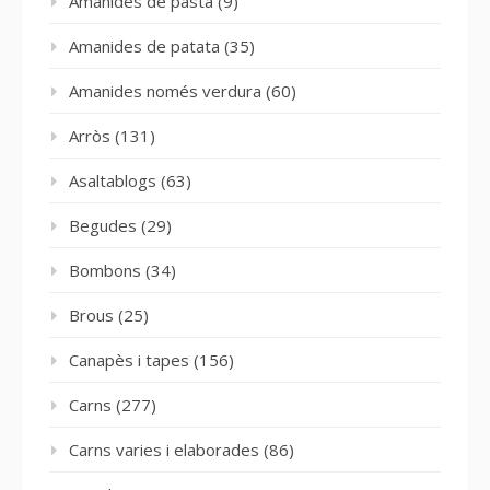
Amanides de pasta
(9)
Amanides de patata
(35)
Amanides només verdura
(60)
Arròs
(131)
Asaltablogs
(63)
Begudes
(29)
Bombons
(34)
Brous
(25)
Canapès i tapes
(156)
Carns
(277)
Carns varies i elaborades
(86)