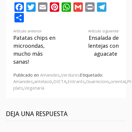
Facebook
Twitter
Email
Pinterest
WhatsApp
Gmail
Print
Tele
Compartir
Seguir
Artículo anterior
Artículo siguiente
Patatas chips en
Ensalada de
leyendo
microondas,
lentejas con
mucho más
aguacate
sanas!
Publicado en
Amanides
,
Verdures
Etiquetado:
Amanides
,
antelació
,
DIETA
,
Entrants
,
Guarnicions
,
oriental
,
Pr
plats
,
Vegetarià
DEJA UNA RESPUESTA