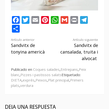
Facebook
Twitter
Email
Pinterest
WhatsApp
Gmail
Print
Tele
Compartir
Seguir
Artículo anterior
Artículo siguiente
Sandvitx de
Sandvitx de
leyendo
tonyina americà
cansalada, truita i
alvocat
Publicado en
Coques salades
,
Entrepans
,
Peix
blanc
,
Pizzes i pastissos salats
Etiquetado:
DIETA
,
exprés
,
Peixos
,
Plat principal
,
Primers
plats
,
verdura
DEJA UNA RESPUESTA