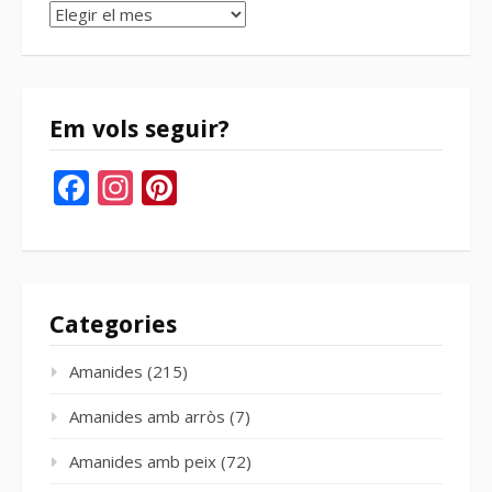
Arxius
del
bloc
Em vols seguir?
Facebook
Instagram
Pinterest
Categories
Amanides
(215)
Amanides amb arròs
(7)
Amanides amb peix
(72)