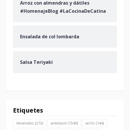
Arroz con almendras y dátiles
#HomenajeBlog #LaCocinaDeCatina
Ensalada de col lombarda
Salsa Teriyaki
Etiquetes
Amanides
(272)
antelació
(1540)
arròs
(144)