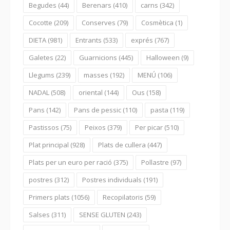
Begudes
(44)
Berenars
(410)
carns
(342)
Cocotte
(209)
Conserves
(79)
Cosmètica
(1)
DIETA
(981)
Entrants
(533)
exprés
(767)
Galetes
(22)
Guarnicions
(445)
Halloween
(9)
Llegums
(239)
masses
(192)
MENÚ
(106)
NADAL
(508)
oriental
(144)
Ous
(158)
Pans
(142)
Pans de pessic
(110)
pasta
(119)
Pastissos
(75)
Peixos
(379)
Per picar
(510)
Plat principal
(928)
Plats de cullera
(447)
Plats per un euro per ració
(375)
Pollastre
(97)
postres
(312)
Postres individuals
(191)
Primers plats
(1056)
Recopilatoris
(59)
Salses
(311)
SENSE GLUTEN
(243)