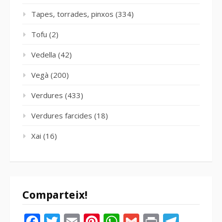
Tapes, torrades, pinxos
(334)
Tofu
(2)
Vedella
(42)
Vegà
(200)
Verdures
(433)
Verdures farcides
(18)
Xai
(16)
Comparteix!
Facebook
Twitter
Email
Pinterest
WhatsApp
Gmail
Print
Tele