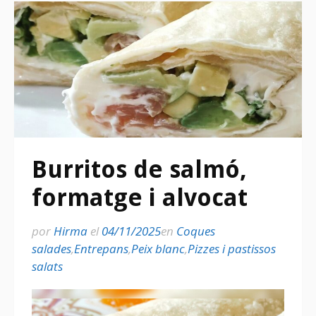
Burritos de salmó,
formatge i alvocat
por
Hirma
el
04/11/2025
en
Coques
salades
,
Entrepans
,
Peix blanc
,
Pizzes i pastissos
salats