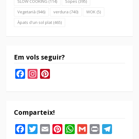
SLOW COOKING
(114)
Sopes
(395)
Vegetarià
(946)
verdura
(740)
WOK
(5)
Àpats d'un sol plat
(465)
Em vols seguir?
Facebook
Instagram
Pinterest
Comparteix!
Facebook
Twitter
Email
Pinterest
WhatsApp
Gmail
Print
Tele