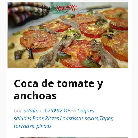
Coca de tomate y
anchoas
por
admin
el
07/09/2015
en
Coques
salades
,
Pans
,
Pizzes i pastissos salats
,
Tapes,
torrades, pinxos