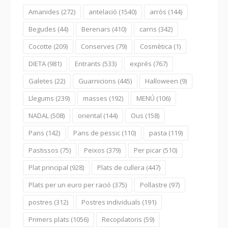
Amanides
(272)
antelació
(1540)
arròs
(144)
Begudes
(44)
Berenars
(410)
carns
(342)
Cocotte
(209)
Conserves
(79)
Cosmètica
(1)
DIETA
(981)
Entrants
(533)
exprés
(767)
Galetes
(22)
Guarnicions
(445)
Halloween
(9)
Llegums
(239)
masses
(192)
MENÚ
(106)
NADAL
(508)
oriental
(144)
Ous
(158)
Pans
(142)
Pans de pessic
(110)
pasta
(119)
Pastissos
(75)
Peixos
(379)
Per picar
(510)
Plat principal
(928)
Plats de cullera
(447)
Plats per un euro per ració
(375)
Pollastre
(97)
postres
(312)
Postres individuals
(191)
Primers plats
(1056)
Recopilatoris
(59)