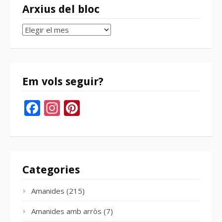
Arxius del bloc
Arxius
del
bloc
Em vols seguir?
Facebook
Instagram
Pinterest
Categories
Amanides
(215)
Amanides amb arròs
(7)