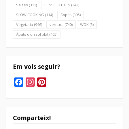
Salses
(311)
SENSE GLUTEN
(243)
SLOW COOKING
(114)
Sopes
(395)
Vegetarià
(946)
verdura
(740)
WOK
(5)
Àpats d'un sol plat
(465)
Em vols seguir?
Facebook
Instagram
Pinterest
Comparteix!