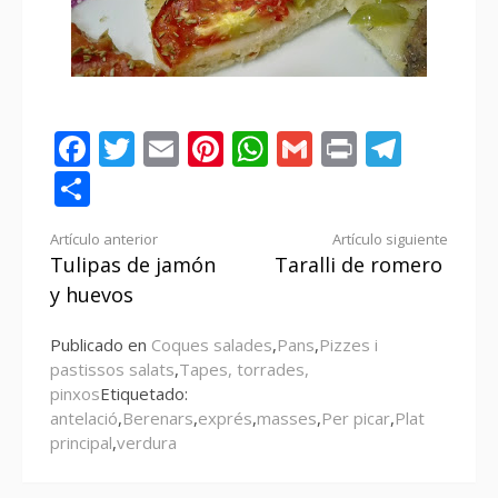
Facebook
Twitter
Email
Pinterest
WhatsApp
Gmail
Print
Tele
Compartir
Seguir
Artículo anterior
Artículo siguiente
Tulipas de jamón
Taralli de romero
leyendo
y huevos
Publicado en
Coques salades
,
Pans
,
Pizzes i
pastissos salats
,
Tapes, torrades,
pinxos
Etiquetado:
antelació
,
Berenars
,
exprés
,
masses
,
Per picar
,
Plat
principal
,
verdura