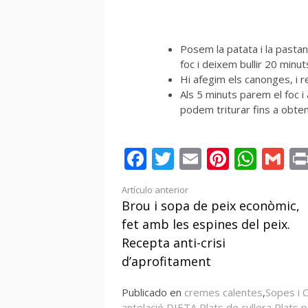
Posem la patata i la pastan
foc i deixem bullir 20 minuts
Hi afegim els canonges, i r
Als 5 minuts parem el foc i
podem triturar fins a obten
Facebook
Twitter
Email
Pintere
Wha
Gm
Seguir
Artículo anterior
Brou i sopa de peix econòmic,
leyendo
fet amb les espines del peix.
Recepta anti-crisi
d’aprofitament
Publicado en
cremes calentes
,
Sopes i 
antelació
,
DIETA
,
Plats de cullera
,
Plats p