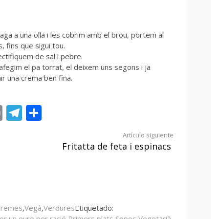
aga a una olla i les cobrim amb el brou, portem al
, fins que sigui tou.
ectifiquem de sal i pebre.
 afegim el pa torrat, el deixem uns segons i ja
ir una crema ben fina.
st
tsApp
ail
Print
Telegram
Compartir
Artículo siguiente
Fritatta de feta i espinacs
Cremes
,
Vegà
,
Verdures
Etiquetado:
er un euro per ració
,
Primers plats
,
Sopes
,
Vegetarià