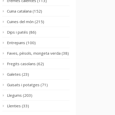
cremes calentes
(113)
Cuina catalana
(152)
Cuines del món
(215)
Dips i patés
(86)
Entrepans
(100)
Faves, pèsols, mongeta verda
(38)
Fregits casolans
(62)
Galetes
(23)
Guisats i potatges
(71)
Llegums
(203)
Llenties
(33)