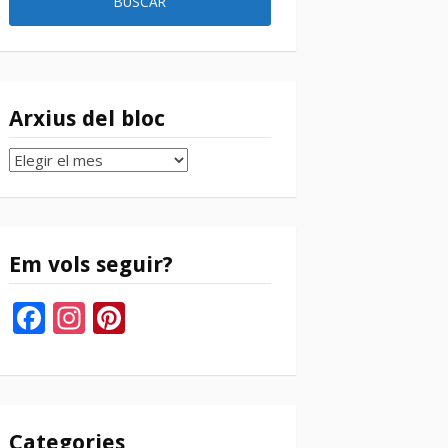
Arxius del bloc
Arxius
del
bloc
Em vols seguir?
Facebook
Instagram
Pinterest
Categories