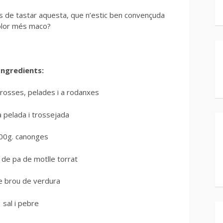
has de tastar aquesta, que n’estic ben convençuda
color més maco?
Ingredients:
rosses, pelades i a rodanxes
a pelada i trossejada
00g. canonges
 de pa de motlle torrat
de brou de verdura
sal i pebre