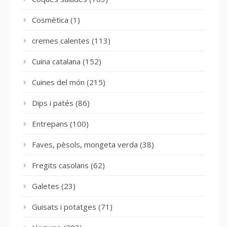
Cosmètica
(1)
cremes calentes
(113)
Cuina catalana
(152)
Cuines del món
(215)
Dips i patés
(86)
Entrepans
(100)
Faves, pèsols, mongeta verda
(38)
Fregits casolans
(62)
Galetes
(23)
Guisats i potatges
(71)