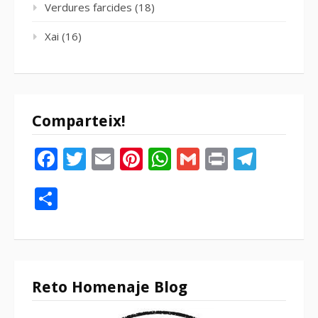
Verdures farcides
(18)
Xai
(16)
Comparteix!
Facebook
Twitter
Email
Pinterest
WhatsApp
Gmail
Print
Tele
Compartir
Reto Homenaje Blog