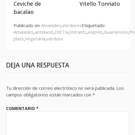
Ceviche de
Vitello Tonnato
leyendo
bacalao
Publicado en
Amanides
,
Verdures
Etiquetado:
Amanides
,
antelació
,
DIETA
,
Entrants
,
exprés
,
Guarnicions
,
Pr
plats
,
Vegetarià
,
verdura
DEJA UNA RESPUESTA
Tu dirección de correo electrónico no será publicada.
Los
campos obligatorios están marcados con
*
COMENTARIO
*