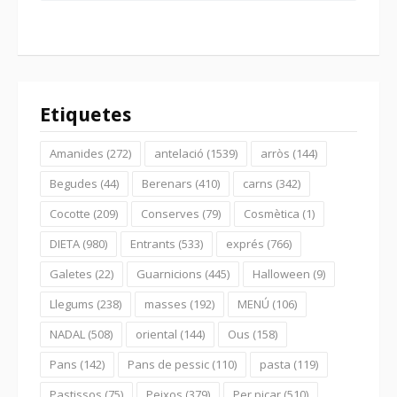
Etiquetes
Amanides
(272)
antelació
(1539)
arròs
(144)
Begudes
(44)
Berenars
(410)
carns
(342)
Cocotte
(209)
Conserves
(79)
Cosmètica
(1)
DIETA
(980)
Entrants
(533)
exprés
(766)
Galetes
(22)
Guarnicions
(445)
Halloween
(9)
Llegums
(238)
masses
(192)
MENÚ
(106)
NADAL
(508)
oriental
(144)
Ous
(158)
Pans
(142)
Pans de pessic
(110)
pasta
(119)
Pastissos
(75)
Peixos
(379)
Per picar
(510)