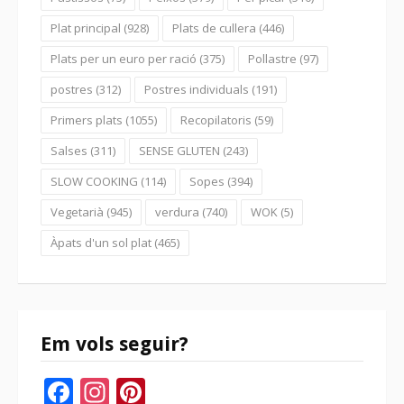
Plat principal
(928)
Plats de cullera
(446)
Plats per un euro per ració
(375)
Pollastre
(97)
postres
(312)
Postres individuals
(191)
Primers plats
(1055)
Recopilatoris
(59)
Salses
(311)
SENSE GLUTEN
(243)
SLOW COOKING
(114)
Sopes
(394)
Vegetarià
(945)
verdura
(740)
WOK
(5)
Àpats d'un sol plat
(465)
Em vols seguir?
Facebook
Instagram
Pinterest