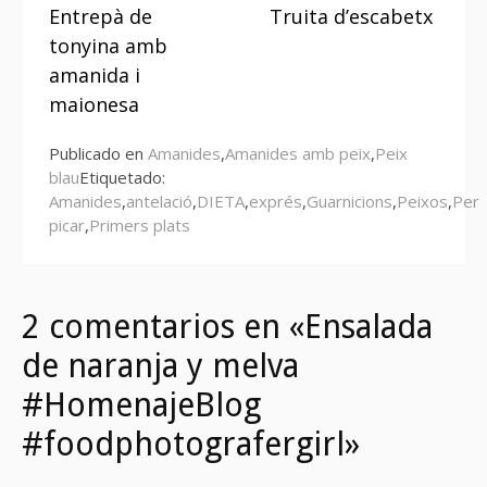
Entrepà de
Truita d’escabetx
leyendo
tonyina amb
amanida i
maionesa
Publicado en
Amanides
,
Amanides amb peix
,
Peix
blau
Etiquetado:
Amanides
,
antelació
,
DIETA
,
exprés
,
Guarnicions
,
Peixos
,
Per
picar
,
Primers plats
2 comentarios en «Ensalada
de naranja y melva
#HomenajeBlog
#foodphotografergirl»