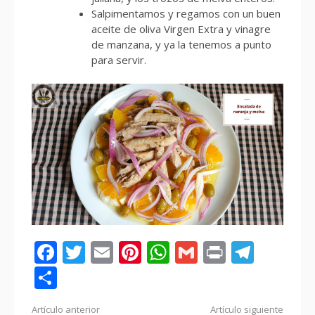
Salpimentamos y regamos con un buen
aceite de oliva Virgen Extra y vinagre
de manzana, y ya la tenemos a punto
para servir.
Facebook
Twitter
Email
Pinterest
WhatsApp
Gmail
Print
Tele
Compartir
Seguir
Artículo anterior
Artículo siguiente