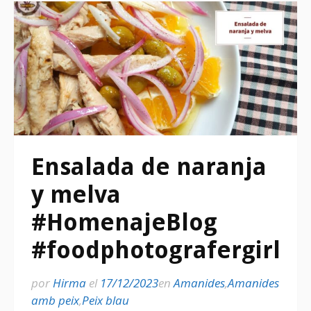
Ensalada de naranja
y melva
#HomenajeBlog
#foodphotografergirl
por
Hirma
el
17/12/2023
en
Amanides
,
Amanides
amb peix
,
Peix blau