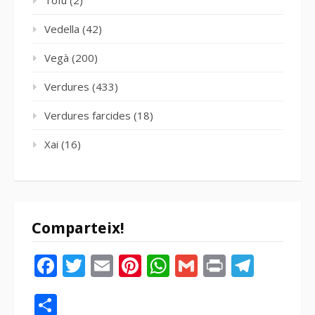
Tofu
(2)
Vedella
(42)
Vegà
(200)
Verdures
(433)
Verdures farcides
(18)
Xai
(16)
Comparteix!
Facebook
Twitter
Email
Pinterest
WhatsApp
Gmail
Print
Tele
Compartir