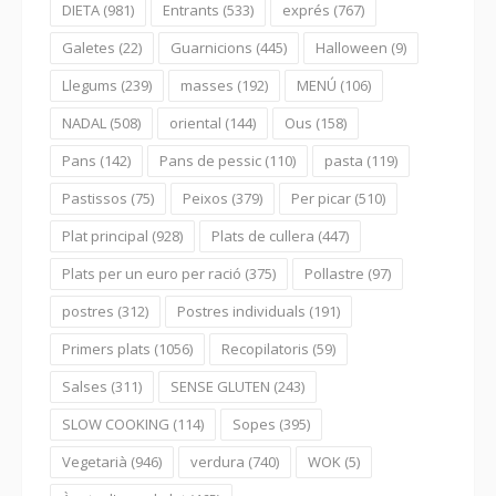
DIETA
(981)
Entrants
(533)
exprés
(767)
Galetes
(22)
Guarnicions
(445)
Halloween
(9)
Llegums
(239)
masses
(192)
MENÚ
(106)
NADAL
(508)
oriental
(144)
Ous
(158)
Pans
(142)
Pans de pessic
(110)
pasta
(119)
Pastissos
(75)
Peixos
(379)
Per picar
(510)
Plat principal
(928)
Plats de cullera
(447)
Plats per un euro per ració
(375)
Pollastre
(97)
postres
(312)
Postres individuals
(191)
Primers plats
(1056)
Recopilatoris
(59)
Salses
(311)
SENSE GLUTEN
(243)
SLOW COOKING
(114)
Sopes
(395)
Vegetarià
(946)
verdura
(740)
WOK
(5)