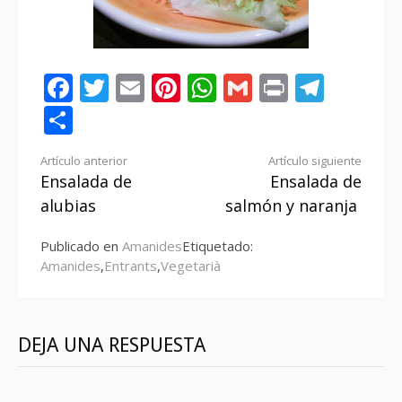
Facebook
Twitter
Email
Pinterest
WhatsApp
Gmail
Print
Tele
Compartir
Seguir
Artículo anterior
Artículo siguiente
Ensalada de
Ensalada de
leyendo
alubias
salmón y naranja
Publicado en
Amanides
Etiquetado:
Amanides
,
Entrants
,
Vegetarià
DEJA UNA RESPUESTA