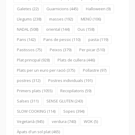
Galetes
(22)
Guarnicions
(445)
Halloween
(9)
Llegums
(238)
masses
(192)
MENÚ
(106)
NADAL
(508)
oriental
(144)
Ous
(158)
Pans
(142)
Pans de pessic
(110)
pasta
(119)
Pastissos
(75)
Peixos
(379)
Per picar
(510)
Plat principal
(928)
Plats de cullera
(446)
Plats per un euro per ració
(375)
Pollastre
(97)
postres
(312)
Postres individuals
(191)
Primers plats
(1055)
Recopilatoris
(59)
Salses
(311)
SENSE GLUTEN
(243)
SLOW COOKING
(114)
Sopes
(394)
Vegetarià
(945)
verdura
(740)
WOK
(5)
Àpats d'un sol plat
(465)