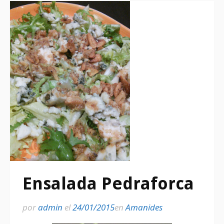
Ensalada Pedraforca
por
admin
el
24/01/2015
en
Amanides