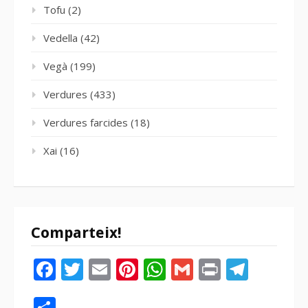
Tofu
(2)
Vedella
(42)
Vegà
(199)
Verdures
(433)
Verdures farcides
(18)
Xai
(16)
Comparteix!
Facebook
Twitter
Email
Pinterest
WhatsApp
Gmail
Print
Tele
Compartir