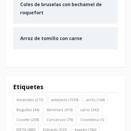
Coles de bruselas con bechamel de
roquefort
Arroz de tomillo con carne
Etiquetes
Amanides
(272)
antelació
(1539)
arròs
(144)
Begudes
(44)
Berenars
(410)
carns
(342)
Cocotte
(209)
Conserves
(79)
Cosmètica
(1)
DIETA
(980)
Entrants
(533)
exprés
(766)