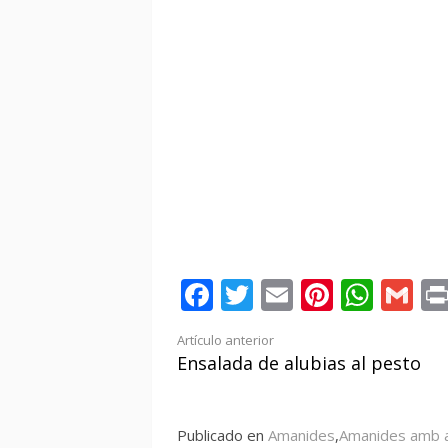
Facebook
Twitter
Email
Pintere
Wha
Gm
Seguir
Artículo anterior
Ensalada de alubias al pesto
leyendo
Publicado en
Amanides
,
Amanides amb 