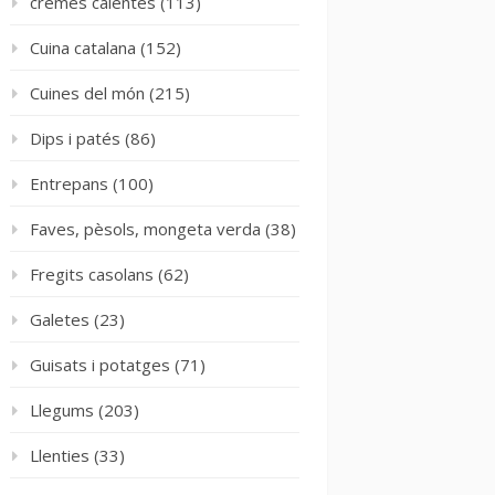
cremes calentes
(113)
Cuina catalana
(152)
Cuines del món
(215)
Dips i patés
(86)
Entrepans
(100)
Faves, pèsols, mongeta verda
(38)
Fregits casolans
(62)
Galetes
(23)
Guisats i potatges
(71)
Llegums
(203)
Llenties
(33)