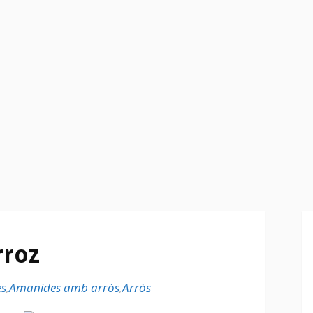
rroz
s
,
Amanides amb arròs
,
Arròs