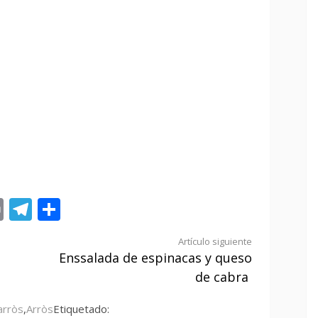
st
tsApp
ail
Print
Telegram
Compartir
Artículo siguiente
Enssalada de espinacas y queso
de cabra
arròs
,
Arròs
Etiquetado: