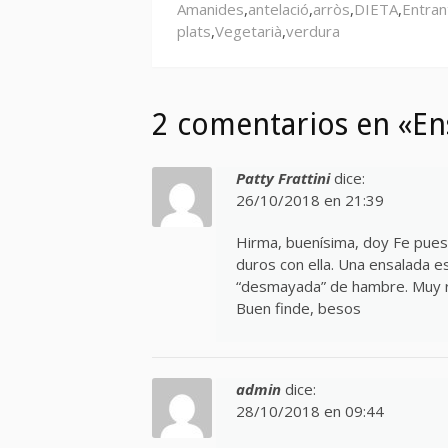
Amanides
,
antelació
,
arròs
,
DIETA
,
Entran
plats
,
Vegetarià
,
verdura
2 comentarios en «Ens
Patty Frattini
dice:
26/10/2018 en 21:39
Hirma, buenísima, doy Fe pues
duros con ella. Una ensalada es
“desmayada” de hambre. Muy r
Buen finde, besos
admin
dice:
28/10/2018 en 09:44