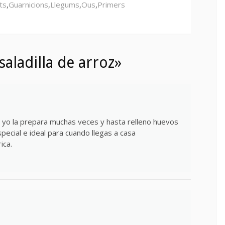
ts
,
Guarnicions
,
Llegums
,
Ous
,
Primers
aladilla de arroz»
 yo la prepara muchas veces y hasta relleno huevos
pecial e ideal para cuando llegas a casa
ica.