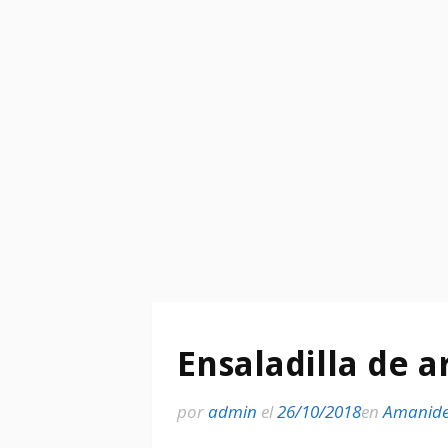
Ensaladilla de a
por
admin
el
26/10/2018
en
Amanide