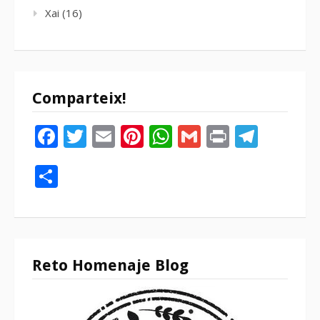
Xai
(16)
Comparteix!
Facebook
Twitter
Email
Pinterest
WhatsApp
Gmail
Print
Tele
Compartir
Reto Homenaje Blog