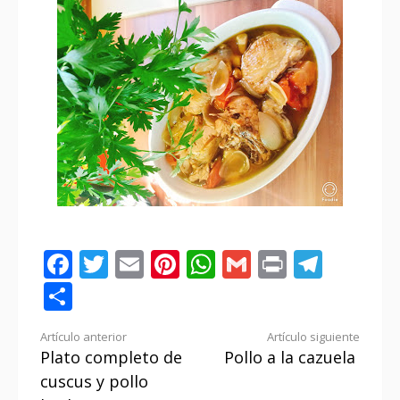
Facebook
Twitter
Email
Pinterest
WhatsApp
Gmail
Print
Tele
Compartir
Seguir
Artículo anterior
Artículo siguiente
Plato completo de
Pollo a la cazuela
leyendo
cuscus y pollo