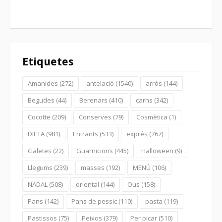
Etiquetes
Amanides
(272)
antelació
(1540)
arròs
(144)
Begudes
(44)
Berenars
(410)
carns
(342)
Cocotte
(209)
Conserves
(79)
Cosmètica
(1)
DIETA
(981)
Entrants
(533)
exprés
(767)
Galetes
(22)
Guarnicions
(445)
Halloween
(9)
Llegums
(239)
masses
(192)
MENÚ
(106)
NADAL
(508)
oriental
(144)
Ous
(158)
Pans
(142)
Pans de pessic
(110)
pasta
(119)
Pastissos
(75)
Peixos
(379)
Per picar
(510)