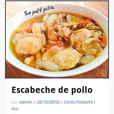
Escabeche de pollo
por
admin
el
26/12/2018
en
Carns
,
Pollastre i
aus