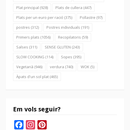
Plat principal
(928)
Plats de cullera
(447)
Plats per un euro per ració
(375)
Pollastre
(97)
postres
(312)
Postres individuals
(191)
Primers plats
(1056)
Recopilatoris
(59)
Salses
(311)
SENSE GLUTEN
(243)
SLOW COOKING
(114)
Sopes
(395)
Vegetarià
(946)
verdura
(740)
WOK
(5)
Àpats d'un sol plat
(465)
Em vols seguir?
Facebook
Instagram
Pinterest