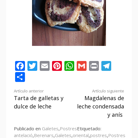
Facebook
Twitter
Email
Pinterest
WhatsApp
Gmail
Print
Tele
Compartir
Seguir
Artículo anterior
Artículo siguiente
Tarta de galletas y
Magdalenas de
leyendo
dulce de leche
leche condensada
y anís
Publicado en
Galetes
,
Postres
Etiquetado:
antelació
,
Berenars
,
Galetes
,
oriental
,
postres
,
Postres