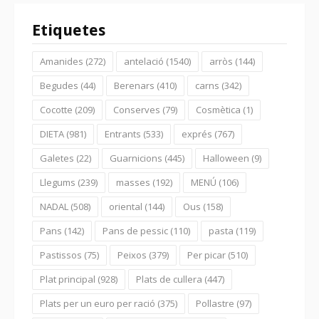
Etiquetes
Amanides
(272)
antelació
(1540)
arròs
(144)
Begudes
(44)
Berenars
(410)
carns
(342)
Cocotte
(209)
Conserves
(79)
Cosmètica
(1)
DIETA
(981)
Entrants
(533)
exprés
(767)
Galetes
(22)
Guarnicions
(445)
Halloween
(9)
Llegums
(239)
masses
(192)
MENÚ
(106)
NADAL
(508)
oriental
(144)
Ous
(158)
Pans
(142)
Pans de pessic
(110)
pasta
(119)
Pastissos
(75)
Peixos
(379)
Per picar
(510)
Plat principal
(928)
Plats de cullera
(447)
Plats per un euro per ració
(375)
Pollastre
(97)