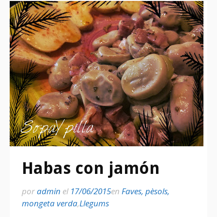
Habas con jamón
por
admin
el
17/06/2015
en
Faves, pèsols,
mongeta verda
,
Llegums