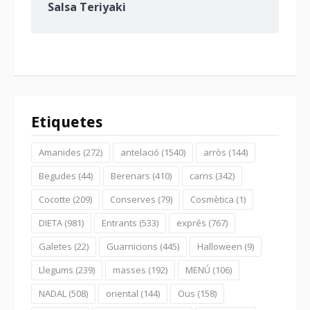
Salsa Teriyaki
Etiquetes
Amanides
(272)
antelació
(1540)
arròs
(144)
Begudes
(44)
Berenars
(410)
carns
(342)
Cocotte
(209)
Conserves
(79)
Cosmètica
(1)
DIETA
(981)
Entrants
(533)
exprés
(767)
Galetes
(22)
Guarnicions
(445)
Halloween
(9)
Llegums
(239)
masses
(192)
MENÚ
(106)
NADAL
(508)
oriental
(144)
Ous
(158)