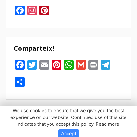
Facebook
Instagram
Pinterest
Comparteix!
Facebook
Twitter
Email
Pinterest
WhatsApp
Gmail
Print
Tele
Compartir
We use cookies to ensure that we give you the best
experience on our website. Continued use of this site
indicates that you accept this policy.
Read more
.
Copyright © 2026 Sopaypilla. Todos los derechos reservados.
Tema Fooding por
FRT
Accept