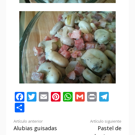
Facebook
Twitter
Email
Pinterest
WhatsApp
Gmail
Print
Tele
Compartir
Seguir
Artículo anterior
Artículo siguiente
Alubias guisadas
Pastel de
leyendo