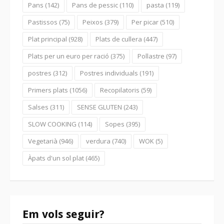
Pans
(142)
Pans de pessic
(110)
pasta
(119)
Pastissos
(75)
Peixos
(379)
Per picar
(510)
Plat principal
(928)
Plats de cullera
(447)
Plats per un euro per ració
(375)
Pollastre
(97)
postres
(312)
Postres individuals
(191)
Primers plats
(1056)
Recopilatoris
(59)
Salses
(311)
SENSE GLUTEN
(243)
SLOW COOKING
(114)
Sopes
(395)
Vegetarià
(946)
verdura
(740)
WOK
(5)
Àpats d'un sol plat
(465)
Em vols seguir?