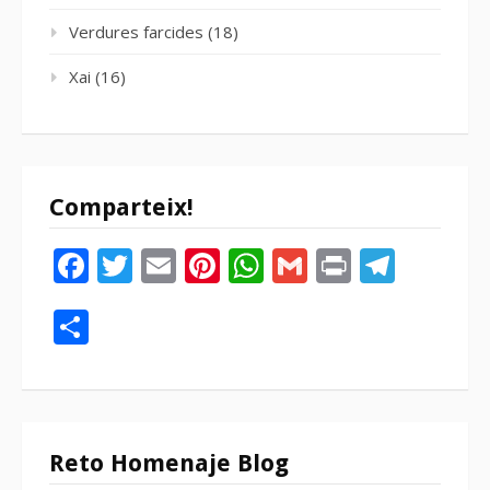
Verdures farcides
(18)
Xai
(16)
Comparteix!
Facebook
Twitter
Email
Pinterest
WhatsApp
Gmail
Print
Tele
Compartir
Reto Homenaje Blog