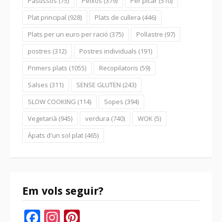
Pastissos
(75)
Peixos
(379)
Per picar
(510)
Plat principal
(928)
Plats de cullera
(446)
Plats per un euro per ració
(375)
Pollastre
(97)
postres
(312)
Postres individuals
(191)
Primers plats
(1055)
Recopilatoris
(59)
Salses
(311)
SENSE GLUTEN
(243)
SLOW COOKING
(114)
Sopes
(394)
Vegetarià
(945)
verdura
(740)
WOK
(5)
Àpats d'un sol plat
(465)
Em vols seguir?
Facebook
Instagram
Pinterest