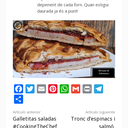
depenent de cada forn. Quan estigui
daurada ja és a punt!
Facebook
Twitter
Email
Pinterest
WhatsApp
Gmail
Print
Tele
Compartir
Seguir
Artículo anterior
Artículo siguiente
Galletitas saladas
Tronc d’espinacs i
leyendo
#CookingTheChef
salmó