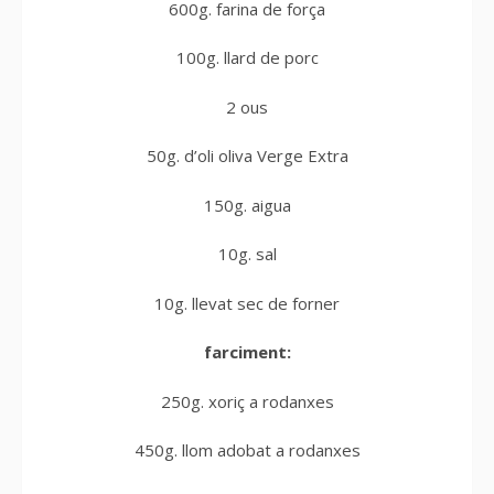
600g. farina de força
100g. llard de porc
2 ous
50g. d’oli oliva Verge Extra
150g. aigua
10g. sal
10g. llevat sec de forner
farciment:
250g. xoriç a rodanxes
450g. llom adobat a rodanxes