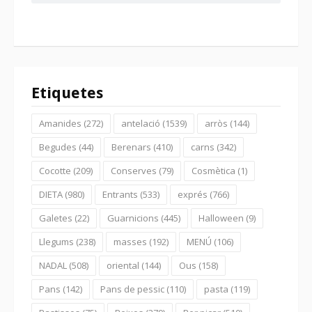
Etiquetes
Amanides
(272)
antelació
(1539)
arròs
(144)
Begudes
(44)
Berenars
(410)
carns
(342)
Cocotte
(209)
Conserves
(79)
Cosmètica
(1)
DIETA
(980)
Entrants
(533)
exprés
(766)
Galetes
(22)
Guarnicions
(445)
Halloween
(9)
Llegums
(238)
masses
(192)
MENÚ
(106)
NADAL
(508)
oriental
(144)
Ous
(158)
Pans
(142)
Pans de pessic
(110)
pasta
(119)