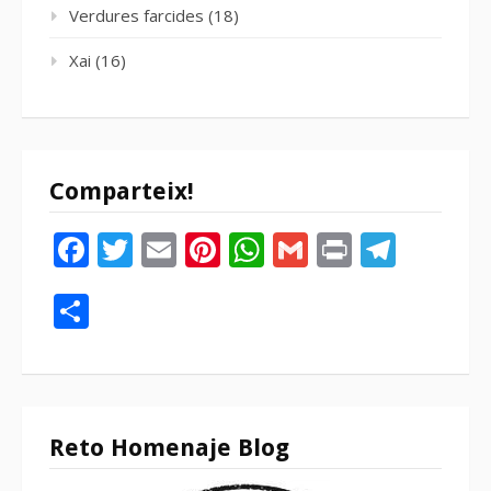
Verdures farcides
(18)
Xai
(16)
Comparteix!
Facebook
Twitter
Email
Pinterest
WhatsApp
Gmail
Print
Tele
Compartir
Reto Homenaje Blog