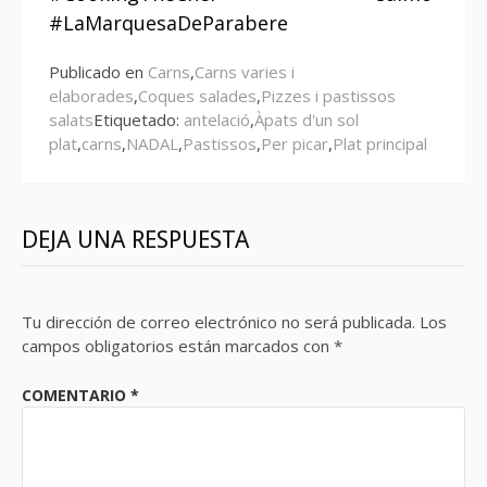
#LaMarquesaDeParabere
Publicado en
Carns
,
Carns varies i
elaborades
,
Coques salades
,
Pizzes i pastissos
salats
Etiquetado:
antelació
,
Àpats d'un sol
plat
,
carns
,
NADAL
,
Pastissos
,
Per picar
,
Plat principal
DEJA UNA RESPUESTA
Tu dirección de correo electrónico no será publicada.
Los
campos obligatorios están marcados con
*
COMENTARIO
*