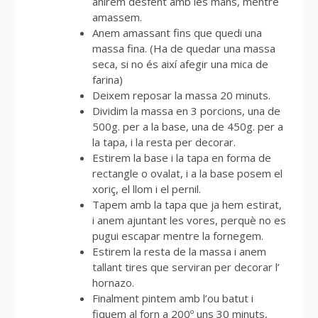
anirem desfent amb les mans, mentre
amassem.
Anem amassant fins que quedi una
massa fina. (Ha de quedar una massa
seca, si no és així afegir una mica de
farina)
Deixem reposar la massa 20 minuts.
Dividim la massa en 3 porcions, una de
500g. per a la base, una de 450g. per a
la tapa, i la resta per decorar.
Estirem la base i la tapa en forma de
rectangle o ovalat, i a la base posem el
xoriç, el llom i el pernil.
Tapem amb la tapa que ja hem estirat,
i anem ajuntant les vores, perquè no es
pugui escapar mentre la fornegem.
Estirem la resta de la massa i anem
tallant tires que serviran per decorar l’
hornazo.
Finalment pintem amb l’ou batut i
fiquem al forn a 200º uns 30 minuts,