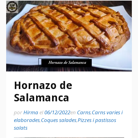
Hornazo de
Salamanca
por
Hirma
el
06/12/2022
en
Carns
,
Carns varies i
elaborades
,
Coques salades
,
Pizzes i pastissos
salats