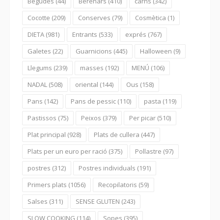
Begudes
(44)
Berenars
(410)
carns
(342)
Cocotte
(209)
Conserves
(79)
Cosmètica
(1)
DIETA
(981)
Entrants
(533)
exprés
(767)
Galetes
(22)
Guarnicions
(445)
Halloween
(9)
Llegums
(239)
masses
(192)
MENÚ
(106)
NADAL
(508)
oriental
(144)
Ous
(158)
Pans
(142)
Pans de pessic
(110)
pasta
(119)
Pastissos
(75)
Peixos
(379)
Per picar
(510)
Plat principal
(928)
Plats de cullera
(447)
Plats per un euro per ració
(375)
Pollastre
(97)
postres
(312)
Postres individuals
(191)
Primers plats
(1056)
Recopilatoris
(59)
Salses
(311)
SENSE GLUTEN
(243)
SLOW COOKING
(114)
Sopes
(395)