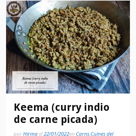
Keema (curry indio
de carne picada)
por
Hirma
el
22/01/2022
en
Carns
,
Cuines del