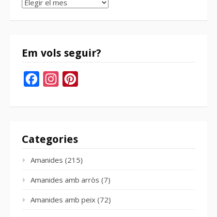
Arxius
del
bloc
Em vols seguir?
Facebook
Instagram
Pinterest
Categories
Amanides
(215)
Amanides amb arròs
(7)
Amanides amb peix
(72)