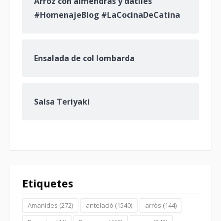
Arroz con almendras y dátiles
#HomenajeBlog #LaCocinaDeCatina
Ensalada de col lombarda
Salsa Teriyaki
Etiquetes
Amanides
(272)
antelació
(1540)
arròs
(144)