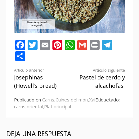
Facebook
Twitter
Email
Pinterest
WhatsApp
Gmail
Print
Tele
Compartir
Seguir
Artículo anterior
Artículo siguiente
Josephinas
Pastel de cerdo y
leyendo
(Howell’s bread)
alcachofas
Publicado en
Carns
,
Cuines del món
,
Xai
Etiquetado:
carns
,
oriental
,
Plat principal
DEJA UNA RESPUESTA