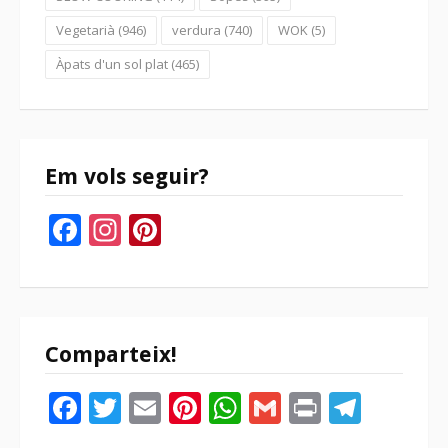
Vegetarià
(946)
verdura
(740)
WOK
(5)
Àpats d'un sol plat
(465)
Em vols seguir?
Facebook
Instagram
Pinterest
Comparteix!
Facebook
Twitter
Email
Pinterest
WhatsApp
Gmail
Print
Tele