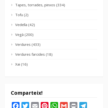
Tapes, torrades, pinxos
(334)
Tofu
(2)
Vedella
(42)
Vegà
(200)
Verdures
(433)
Verdures farcides
(18)
Xai
(16)
Comparteix!
Facebook
Twitter
Email
Pinterest
WhatsApp
Gmail
Print
Tele