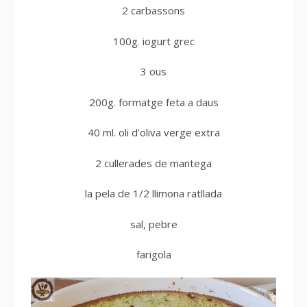
2 carbassons
100g. iogurt grec
3 ous
200g. formatge feta a daus
40 ml. oli d’oliva verge extra
2 cullerades de mantega
la pela de 1/2 llimona ratllada
sal, pebre
farigola