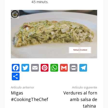
45 minuts.
Facebook
Twitter
Email
Pinterest
WhatsApp
Gmail
Print
Tele
Compartir
Seguir
Artículo anterior
Artículo siguiente
Migas
Verdures al forn
leyendo
#CookingTheChef
amb salsa de
tahina