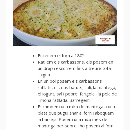
Encenem el forn a 180º
Ratllem els carbassons, els posem en
un drap i escorrem fins a treure tota
l’aigua.
En un bol posem els carbassons
ratllats, els ous batuts, l’oli, la mantega,
el iogurt, sal i pebre, farigola i la pela de
llimona ratllada. Barregem.
Escampem una mica de mantega a una
plata que pugui anar al forn i aboquem
la barreja. Posem una mica més de
mantega per sobre i ho posem al forn