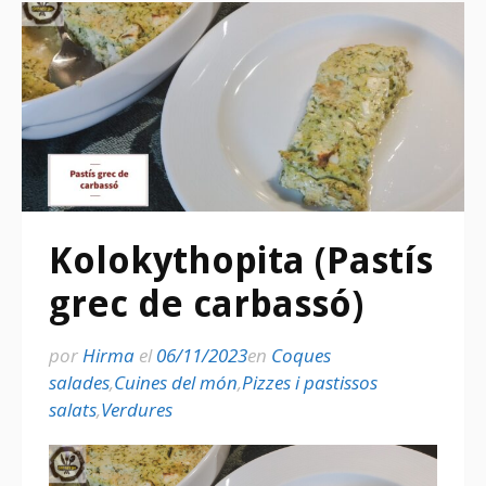
Kolokythopita (Pastís
grec de carbassó)
por
Hirma
el
06/11/2023
en
Coques
salades
,
Cuines del món
,
Pizzes i pastissos
salats
,
Verdures