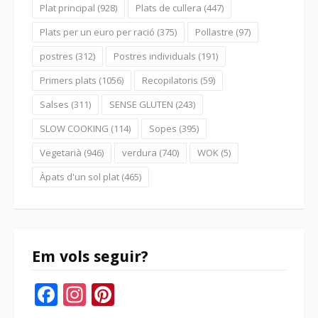
Plat principal
(928)
Plats de cullera
(447)
Plats per un euro per ració
(375)
Pollastre
(97)
postres
(312)
Postres individuals
(191)
Primers plats
(1056)
Recopilatoris
(59)
Salses
(311)
SENSE GLUTEN
(243)
SLOW COOKING
(114)
Sopes
(395)
Vegetarià
(946)
verdura
(740)
WOK
(5)
Àpats d'un sol plat
(465)
Em vols seguir?
Facebook
Instagram
Pinterest