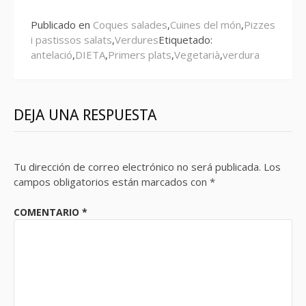
Publicado en
Coques salades
,
Cuines del món
,
Pizzes
i pastissos salats
,
Verdures
Etiquetado:
antelació
,
DIETA
,
Primers plats
,
Vegetarià
,
verdura
DEJA UNA RESPUESTA
Tu dirección de correo electrónico no será publicada.
Los
campos obligatorios están marcados con
*
COMENTARIO
*