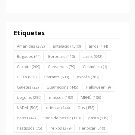
Etiquetes
Amanides
(272)
antelació
(1540)
arròs
(144)
Begudes
(44)
Berenars
(410)
carns
(342)
Cocotte
(209)
Conserves
(79)
Cosmètica
(1)
DIETA
(981)
Entrants
(533)
exprés
(767)
Galetes
(22)
Guarnicions
(445)
Halloween
(9)
Llegums
(239)
masses
(192)
MENÚ
(106)
NADAL
(508)
oriental
(144)
Ous
(158)
Pans
(142)
Pans de pessic
(110)
pasta
(119)
Pastissos
(75)
Peixos
(379)
Per picar
(510)