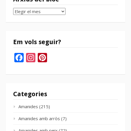
Arxius
del
bloc
Em vols seguir?
Facebook
Instagram
Pinterest
Categories
Amanides
(215)
Amanides amb arròs
(7)
Amanides amb peix
(72)