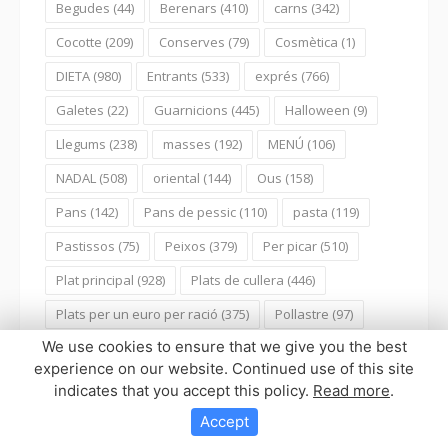
Begudes
(44)
Berenars
(410)
carns
(342)
Cocotte
(209)
Conserves
(79)
Cosmètica
(1)
DIETA
(980)
Entrants
(533)
exprés
(766)
Galetes
(22)
Guarnicions
(445)
Halloween
(9)
Llegums
(238)
masses
(192)
MENÚ
(106)
NADAL
(508)
oriental
(144)
Ous
(158)
Pans
(142)
Pans de pessic
(110)
pasta
(119)
Pastissos
(75)
Peixos
(379)
Per picar
(510)
Plat principal
(928)
Plats de cullera
(446)
Plats per un euro per ració
(375)
Pollastre
(97)
We use cookies to ensure that we give you the best
postres
(312)
Postres individuals
(191)
experience on our website. Continued use of this site
Primers plats
(1055)
Recopilatoris
(59)
indicates that you accept this policy.
Read more
.
Salses
(311)
SENSE GLUTEN
(243)
Accept