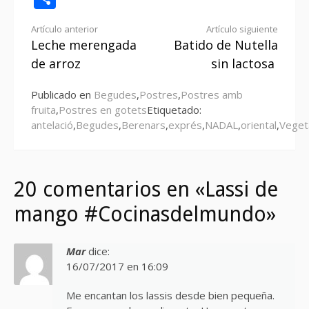
Seguir
Artículo anterior
Artículo siguiente
Leche merengada
Batido de Nutella
leyendo
de arroz
sin lactosa
Publicado en
Begudes
,
Postres
,
Postres amb
fruita
,
Postres en gotets
Etiquetado:
antelació
,
Begudes
,
Berenars
,
exprés
,
NADAL
,
oriental
,
Veget
20 comentarios en «Lassi de
mango #Cocinasdelmundo»
Mar
dice:
16/07/2017 en 16:09
Me encantan los lassis desde bien pequeña.