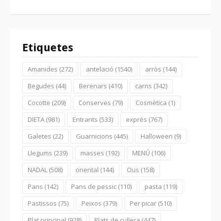
Etiquetes
Amanides
(272)
antelació
(1540)
arròs
(144)
Begudes
(44)
Berenars
(410)
carns
(342)
Cocotte
(209)
Conserves
(79)
Cosmètica
(1)
DIETA
(981)
Entrants
(533)
exprés
(767)
Galetes
(22)
Guarnicions
(445)
Halloween
(9)
Llegums
(239)
masses
(192)
MENÚ
(106)
NADAL
(508)
oriental
(144)
Ous
(158)
Pans
(142)
Pans de pessic
(110)
pasta
(119)
Pastissos
(75)
Peixos
(379)
Per picar
(510)
Plat principal
(928)
Plats de cullera
(447)