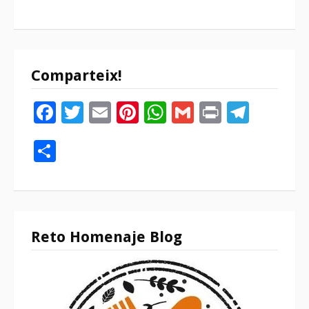
Comparteix!
Facebook
Twitter
Email
Pinterest
WhatsApp
Gmail
Print
Tele
Compartir
Reto Homenaje Blog