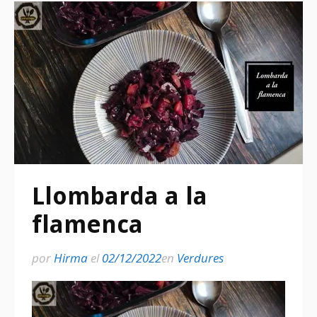
Llombarda a la
flamenca
por
Hirma
el
02/12/2022
en
Verdures