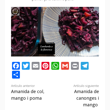
Facebook
Twitter
Email
Pinterest
WhatsApp
Gmail
Print
Tele
Compartir
Seguir
Artículo anterior
Artículo siguiente
Amanida de col,
Amanida de
leyendo
mango i poma
canonges i
mango