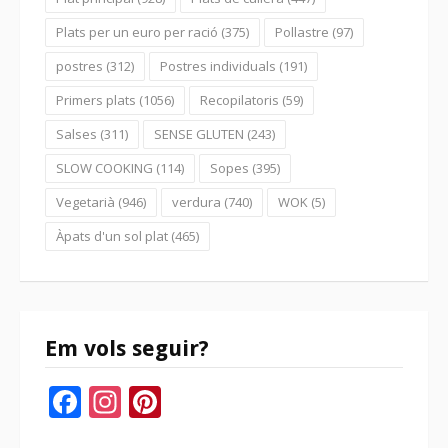
Plats per un euro per ració
(375)
Pollastre
(97)
postres
(312)
Postres individuals
(191)
Primers plats
(1056)
Recopilatoris
(59)
Salses
(311)
SENSE GLUTEN
(243)
SLOW COOKING
(114)
Sopes
(395)
Vegetarià
(946)
verdura
(740)
WOK
(5)
Àpats d'un sol plat
(465)
Em vols seguir?
Facebook
Instagram
Pinterest