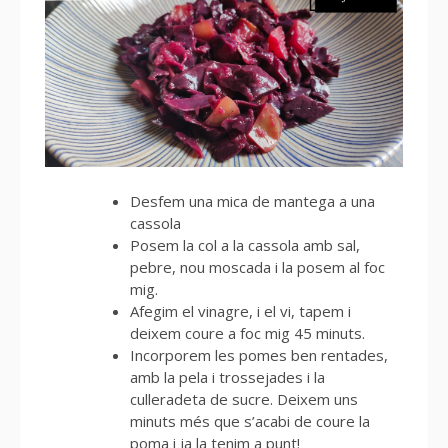
Desfem una mica de mantega a una
cassola
Posem la col a la cassola amb sal,
pebre, nou moscada i la posem al foc
mig.
Afegim el vinagre, i el vi, tapem i
deixem coure a foc mig 45 minuts.
Incorporem les pomes ben rentades,
amb la pela i trossejades i la
culleradeta de sucre. Deixem uns
minuts més que s’acabi de coure la
poma i ja la tenim a punt!