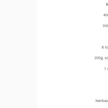
I
40
300
8 t
200g. s
1 
hierbas