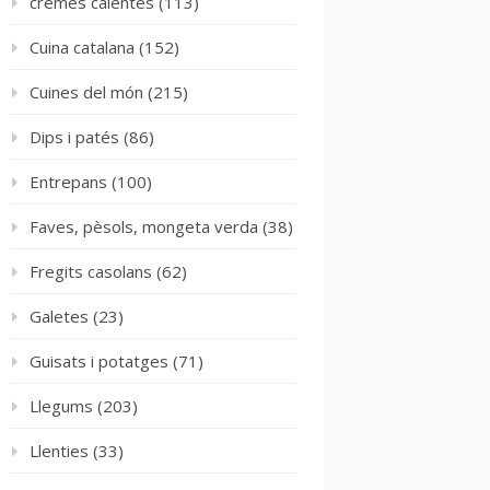
cremes calentes
(113)
Cuina catalana
(152)
Cuines del món
(215)
Dips i patés
(86)
Entrepans
(100)
Faves, pèsols, mongeta verda
(38)
Fregits casolans
(62)
Galetes
(23)
Guisats i potatges
(71)
Llegums
(203)
Llenties
(33)