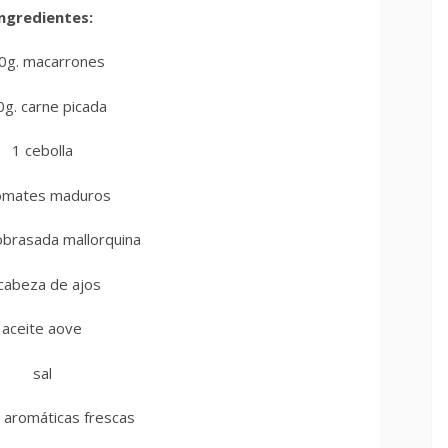
ngredientes:
0g. macarrones
g. carne picada
1 cebolla
omates maduros
obrasada mallorquina
cabeza de ajos
aceite aove
sal
 aromáticas frescas