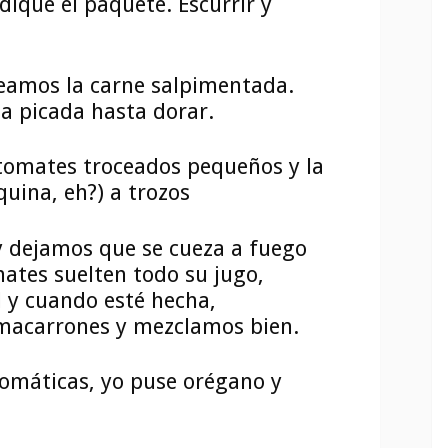
dique el paquete. Escurrir y
teamos la carne salpimentada.
a picada hasta dorar.
tomates troceados pequeños y la
uina, eh?) a trozos
y dejamos que se cueza a fuego
mates suelten todo su jugo,
l y cuando esté hecha,
macarrones y mezclamos bien.
romáticas, yo puse orégano y