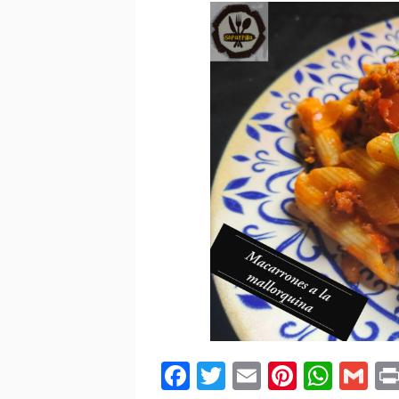
Facebook
Twitter
Email
Pintere
Wha
Gm