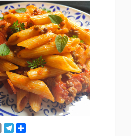
st
tsApp
ail
Print
Telegram
Compartir