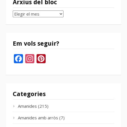
Arxius del bloc
Arxius
del
bloc
Em vols seguir?
Facebook
Instagram
Pinterest
Categories
Amanides
(215)
Amanides amb arròs
(7)