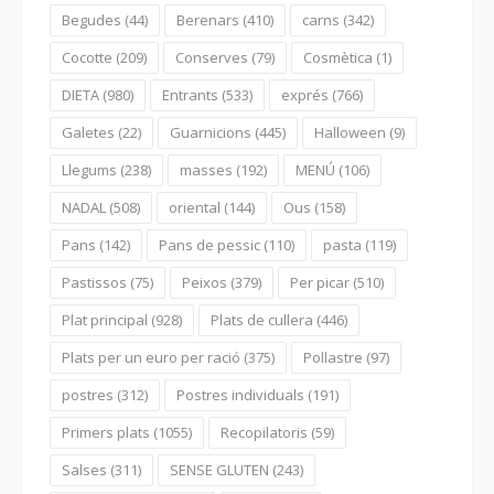
Begudes
(44)
Berenars
(410)
carns
(342)
Cocotte
(209)
Conserves
(79)
Cosmètica
(1)
DIETA
(980)
Entrants
(533)
exprés
(766)
Galetes
(22)
Guarnicions
(445)
Halloween
(9)
Llegums
(238)
masses
(192)
MENÚ
(106)
NADAL
(508)
oriental
(144)
Ous
(158)
Pans
(142)
Pans de pessic
(110)
pasta
(119)
Pastissos
(75)
Peixos
(379)
Per picar
(510)
Plat principal
(928)
Plats de cullera
(446)
Plats per un euro per ració
(375)
Pollastre
(97)
postres
(312)
Postres individuals
(191)
Primers plats
(1055)
Recopilatoris
(59)
Salses
(311)
SENSE GLUTEN
(243)