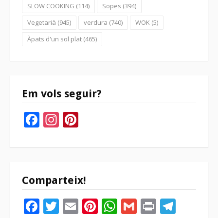
SLOW COOKING
(114)
Sopes
(394)
Vegetarià
(945)
verdura
(740)
WOK
(5)
Àpats d'un sol plat
(465)
Em vols seguir?
Facebook
Instagram
Pinterest
Comparteix!
Facebook
Twitter
Email
Pinterest
WhatsApp
Gmail
Print
Tele