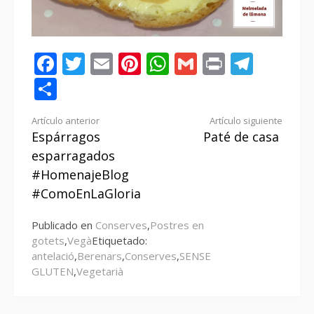
Facebook
Twitter
Email
Pinterest
WhatsApp
Gmail
Print
Tele
Compartir
Seguir
Artículo anterior
Artículo siguiente
Espárragos
Paté de casa
leyendo
esparragados
#HomenajeBlog
#ComoEnLaGloria
Publicado en
Conserves
,
Postres en
gotets
,
Vegà
Etiquetado:
antelació
,
Berenars
,
Conserves
,
SENSE
GLUTEN
,
Vegetarià