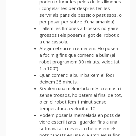
podeu triturar les peles de les llimones
i congelar-les per després fer-les
servir als pans de pessic o pastissos, o
per posar per sobre d’una amanida)
Tallem les llimones a trossos no gaire
grossos i els posem al got del robot o
a una cassola.
Afegim el sucre i remenem. Ho posem
a foc mig fins que comenci a bullir (al
robot programem 30 minuts, velocitat
1 a 100º)
Quan comenci a bullir baixem el foc i
deixem 35 minuts.
Si volem una melmelada més cremosa i
sense trossos, ho batem al final de tot,
o en el robot fem 1 minut sense
temperatura a velocitat 12.
Podem posar la melmelada en pots de
vidre esterilitzats i guardar fins a una
setmana a la nevera, o bé posem els
pots tancats en una olla amb aigua fins