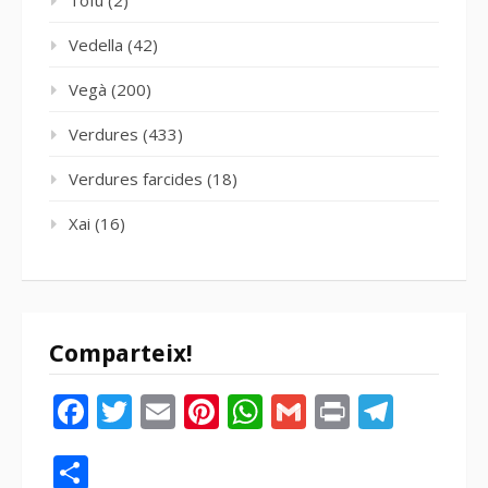
Tofu
(2)
Vedella
(42)
Vegà
(200)
Verdures
(433)
Verdures farcides
(18)
Xai
(16)
Comparteix!
Facebook
Twitter
Email
Pinterest
WhatsApp
Gmail
Print
Tele
Compartir