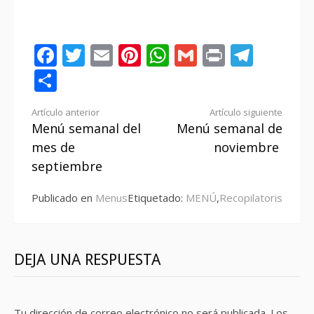
Facebook
Twitter
Email
Pinterest
WhatsApp
Gmail
Print
Tele
Compartir
Seguir
Artículo anterior
Artículo siguiente
Menú semanal del
Menú semanal de
leyendo
mes de
noviembre
septiembre
Publicado en
Menus
Etiquetado:
MENÚ
,
Recopilatoris
DEJA UNA RESPUESTA
Tu dirección de correo electrónico no será publicada.
Los