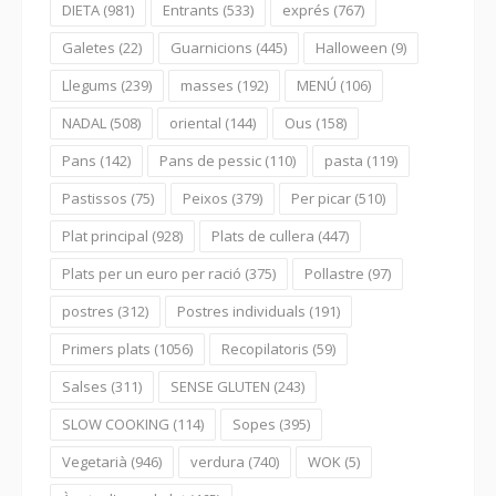
DIETA
(981)
Entrants
(533)
exprés
(767)
Galetes
(22)
Guarnicions
(445)
Halloween
(9)
Llegums
(239)
masses
(192)
MENÚ
(106)
NADAL
(508)
oriental
(144)
Ous
(158)
Pans
(142)
Pans de pessic
(110)
pasta
(119)
Pastissos
(75)
Peixos
(379)
Per picar
(510)
Plat principal
(928)
Plats de cullera
(447)
Plats per un euro per ració
(375)
Pollastre
(97)
postres
(312)
Postres individuals
(191)
Primers plats
(1056)
Recopilatoris
(59)
Salses
(311)
SENSE GLUTEN
(243)
SLOW COOKING
(114)
Sopes
(395)
Vegetarià
(946)
verdura
(740)
WOK
(5)