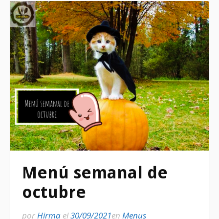
Menú semanal de
octubre
por
Hirma
el
30/09/2021
en
Menus