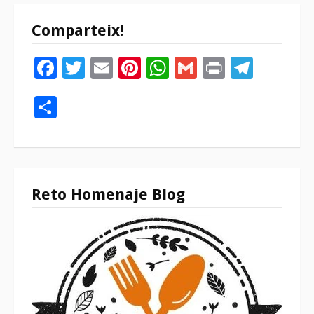
Comparteix!
Facebook
Twitter
Email
Pinterest
WhatsApp
Gmail
Print
Tele
Compartir
Reto Homenaje Blog