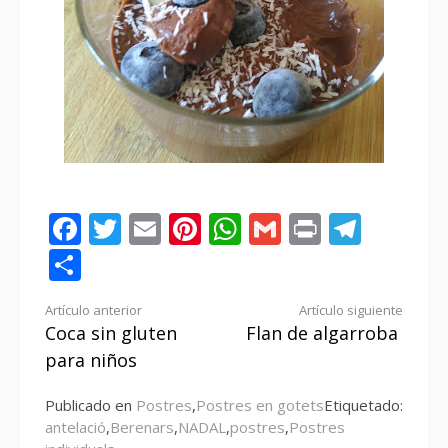
Facebook
Twitter
Email
Pinterest
WhatsApp
Gmail
Print
Tele
Compartir
Seguir
Artículo anterior
Artículo siguiente
Coca sin gluten
Flan de algarroba
leyendo
para niños
Publicado en
Postres
,
Postres en gotets
Etiquetado:
antelació
,
Berenars
,
NADAL
,
postres
,
Postres