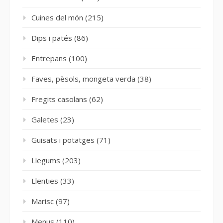
Cuines del món
(215)
Dips i patés
(86)
Entrepans
(100)
Faves, pèsols, mongeta verda
(38)
Fregits casolans
(62)
Galetes
(23)
Guisats i potatges
(71)
Llegums
(203)
Llenties
(33)
Marisc
(97)
Menus
(110)