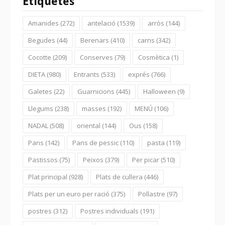
Etiquetes
Amanides
(272)
antelació
(1539)
arròs
(144)
Begudes
(44)
Berenars
(410)
carns
(342)
Cocotte
(209)
Conserves
(79)
Cosmètica
(1)
DIETA
(980)
Entrants
(533)
exprés
(766)
Galetes
(22)
Guarnicions
(445)
Halloween
(9)
Llegums
(238)
masses
(192)
MENÚ
(106)
NADAL
(508)
oriental
(144)
Ous
(158)
Pans
(142)
Pans de pessic
(110)
pasta
(119)
Pastissos
(75)
Peixos
(379)
Per picar
(510)
Plat principal
(928)
Plats de cullera
(446)
Plats per un euro per ració
(375)
Pollastre
(97)
postres
(312)
Postres individuals
(191)