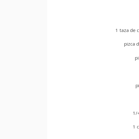
1 taza de 
pizca 
p
p
1/4
1 