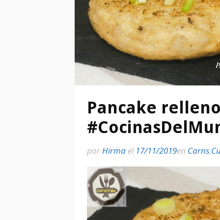
Pancake relleno 
#CocinasDelMu
por
Hirma
el
17/11/2019
en
Carns
,
Cu