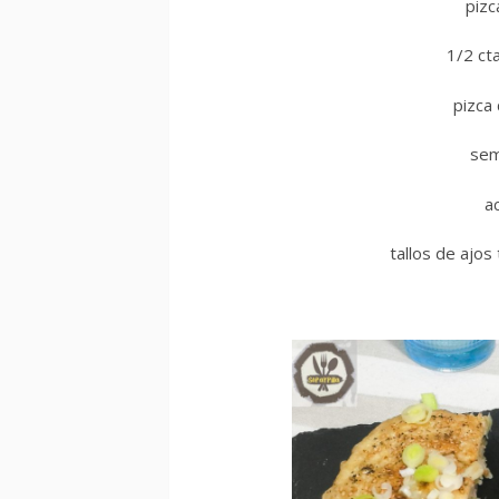
pizc
1/2 ct
pizca
sem
ac
tallos de ajos