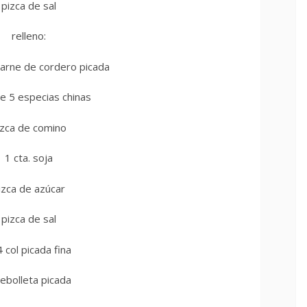
pizca de sal
relleno:
carne de cordero picada
de 5 especias chinas
izca de comino
1 cta. soja
izca de azúcar
pizca de sal
 col picada fina
cebolleta picada