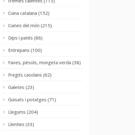
cremes calentes
(113)
Cuina catalana
(152)
Cuines del món
(215)
Dips i patés
(86)
Entrepans
(100)
Faves, pèsols, mongeta verda
(38)
Fregits casolans
(62)
Galetes
(23)
Guisats i potatges
(71)
Llegums
(204)
Llenties
(33)