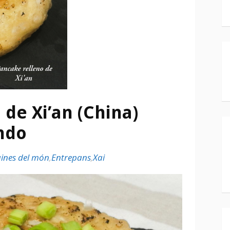
de Xi’an (China)
ndo
ines del món
,
Entrepans
,
Xai