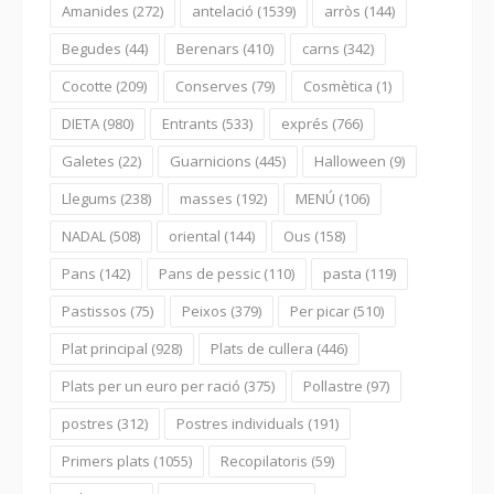
Amanides
(272)
antelació
(1539)
arròs
(144)
Begudes
(44)
Berenars
(410)
carns
(342)
Cocotte
(209)
Conserves
(79)
Cosmètica
(1)
DIETA
(980)
Entrants
(533)
exprés
(766)
Galetes
(22)
Guarnicions
(445)
Halloween
(9)
Llegums
(238)
masses
(192)
MENÚ
(106)
NADAL
(508)
oriental
(144)
Ous
(158)
Pans
(142)
Pans de pessic
(110)
pasta
(119)
Pastissos
(75)
Peixos
(379)
Per picar
(510)
Plat principal
(928)
Plats de cullera
(446)
Plats per un euro per ració
(375)
Pollastre
(97)
postres
(312)
Postres individuals
(191)
Primers plats
(1055)
Recopilatoris
(59)