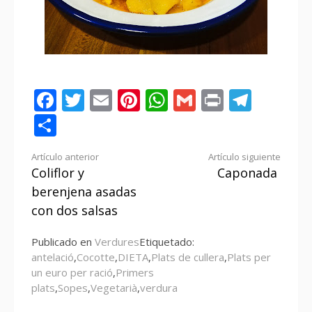
Facebook
Twitter
Email
Pinterest
WhatsApp
Gmail
Print
Tele
Compartir
Seguir
Artículo anterior
Artículo siguiente
Coliflor y
Caponada
leyendo
berenjena asadas
con dos salsas
Publicado en
Verdures
Etiquetado:
antelació
,
Cocotte
,
DIETA
,
Plats de cullera
,
Plats per
un euro per ració
,
Primers
plats
,
Sopes
,
Vegetarià
,
verdura