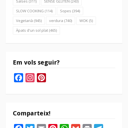
Salses
(311)
SENSE GLUTEN
(243)
SLOW COOKING
(114)
Sopes
(394)
Vegetarià
(945)
verdura
(740)
WOK
(5)
Àpats d'un sol plat
(465)
Em vols seguir?
Facebook
Instagram
Pinterest
Comparteix!
Facebook
Twitter
Email
Pinterest
WhatsApp
Gmail
Print
Tele