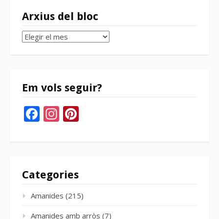
Arxius del bloc
Arxius
del
bloc
Em vols seguir?
Facebook
Instagram
Pinterest
Categories
Amanides
(215)
Amanides amb arròs
(7)