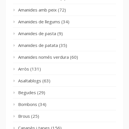
Amanides amb peix
(72)
Amanides de llegums
(34)
Amanides de pasta
(9)
Amanides de patata
(35)
Amanides només verdura
(60)
Arròs
(131)
Asaltablogs
(63)
Begudes
(29)
Bombons
(34)
Brous
(25)
Canapès i tapes
(156)