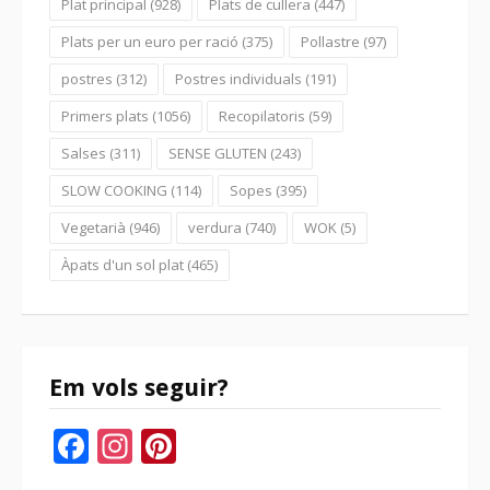
Plat principal
(928)
Plats de cullera
(447)
Plats per un euro per ració
(375)
Pollastre
(97)
postres
(312)
Postres individuals
(191)
Primers plats
(1056)
Recopilatoris
(59)
Salses
(311)
SENSE GLUTEN
(243)
SLOW COOKING
(114)
Sopes
(395)
Vegetarià
(946)
verdura
(740)
WOK
(5)
Àpats d'un sol plat
(465)
Em vols seguir?
Facebook
Instagram
Pinterest