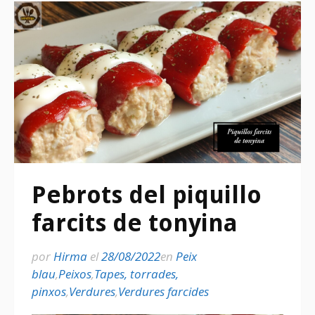
Pebrots del piquillo
farcits de tonyina
por
Hirma
el
28/08/2022
en
Peix
blau
,
Peixos
,
Tapes, torrades,
pinxos
,
Verdures
,
Verdures farcides