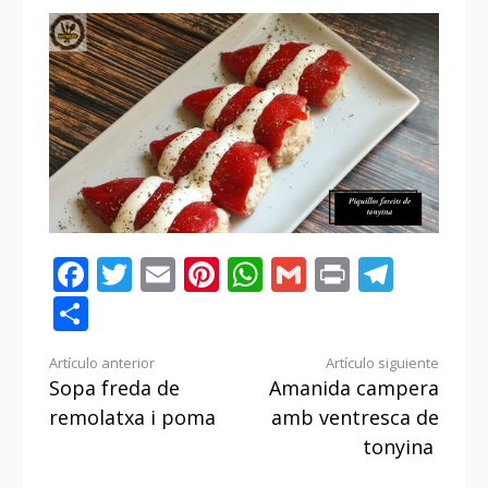
Facebook
Twitter
Email
Pinterest
WhatsApp
Gmail
Print
Tele
Compartir
Seguir
Artículo anterior
Artículo siguiente
Sopa freda de
Amanida campera
leyendo
remolatxa i poma
amb ventresca de
tonyina