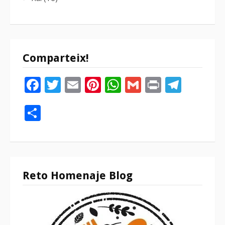
Comparteix!
Facebook
Twitter
Email
Pinterest
WhatsApp
Gmail
Print
Tele
Compartir
Reto Homenaje Blog