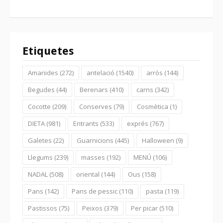
Etiquetes
Amanides
(272)
antelació
(1540)
arròs
(144)
Begudes
(44)
Berenars
(410)
carns
(342)
Cocotte
(209)
Conserves
(79)
Cosmètica
(1)
DIETA
(981)
Entrants
(533)
exprés
(767)
Galetes
(22)
Guarnicions
(445)
Halloween
(9)
Llegums
(239)
masses
(192)
MENÚ
(106)
NADAL
(508)
oriental
(144)
Ous
(158)
Pans
(142)
Pans de pessic
(110)
pasta
(119)
Pastissos
(75)
Peixos
(379)
Per picar
(510)