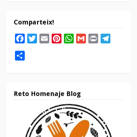
Comparteix!
Facebook
Twitter
Email
Pinterest
WhatsApp
Gmail
Print
Tele
Compartir
Reto Homenaje Blog