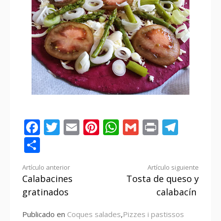
Facebook
Twitter
Email
Pinterest
WhatsApp
Gmail
Print
Tele
Compartir
Seguir
Artículo anterior
Artículo siguiente
Calabacines
Tosta de queso y
leyendo
gratinados
calabacín
Publicado en
Coques salades
,
Pizzes i pastissos