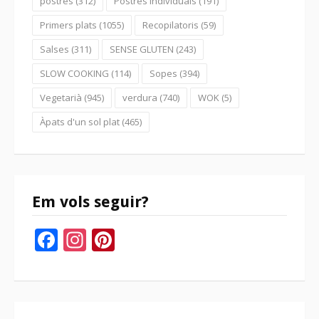
postres
(312)
Postres individuals
(191)
Primers plats
(1055)
Recopilatoris
(59)
Salses
(311)
SENSE GLUTEN
(243)
SLOW COOKING
(114)
Sopes
(394)
Vegetarià
(945)
verdura
(740)
WOK
(5)
Àpats d'un sol plat
(465)
Em vols seguir?
Facebook
Instagram
Pinterest