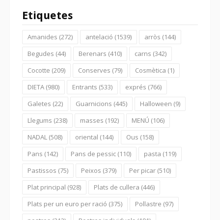
Etiquetes
Amanides
(272)
antelació
(1539)
arròs
(144)
Begudes
(44)
Berenars
(410)
carns
(342)
Cocotte
(209)
Conserves
(79)
Cosmètica
(1)
DIETA
(980)
Entrants
(533)
exprés
(766)
Galetes
(22)
Guarnicions
(445)
Halloween
(9)
Llegums
(238)
masses
(192)
MENÚ
(106)
NADAL
(508)
oriental
(144)
Ous
(158)
Pans
(142)
Pans de pessic
(110)
pasta
(119)
Pastissos
(75)
Peixos
(379)
Per picar
(510)
Plat principal
(928)
Plats de cullera
(446)
Plats per un euro per ració
(375)
Pollastre
(97)