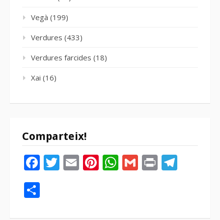
Vegà
(199)
Verdures
(433)
Verdures farcides
(18)
Xai
(16)
Comparteix!
Facebook
Twitter
Email
Pinterest
WhatsApp
Gmail
Print
Tele
Compartir