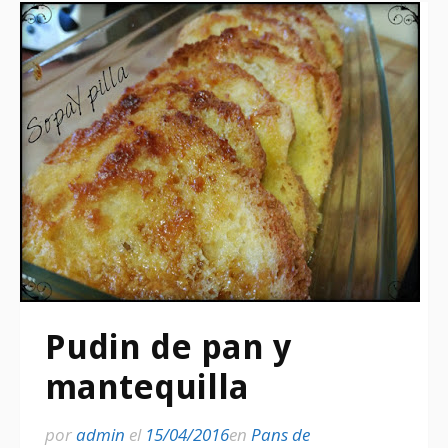
Pudin de pan y
mantequilla
por
admin
el
15/04/2016
en
Pans de