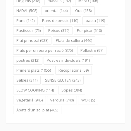
Llegums
(238)
masses
(192)
MENÚ
(106)
NADAL
(508)
oriental
(144)
Ous
(158)
Pans
(142)
Pans de pessic
(110)
pasta
(119)
Pastissos
(75)
Peixos
(379)
Per picar
(510)
Plat principal
(928)
Plats de cullera
(446)
Plats per un euro per ració
(375)
Pollastre
(97)
postres
(312)
Postres individuals
(191)
Primers plats
(1055)
Recopilatoris
(59)
Salses
(311)
SENSE GLUTEN
(243)
SLOW COOKING
(114)
Sopes
(394)
Vegetarià
(945)
verdura
(740)
WOK
(5)
Àpats d'un sol plat
(465)