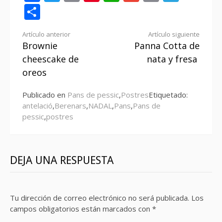
Compartir
Seguir
Artículo anterior
Artículo siguiente
Brownie
Panna Cotta de
leyendo
cheescake de
nata y fresa
oreos
Publicado en
Pans de pessic
,
Postres
Etiquetado:
antelació
,
Berenars
,
NADAL
,
Pans
,
Pans de
pessic
,
postres
DEJA UNA RESPUESTA
Tu dirección de correo electrónico no será publicada.
Los
campos obligatorios están marcados con
*