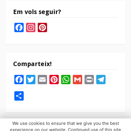
Em vols seguir?
Facebook
Instagram
Pinterest
Comparteix!
Facebook
Twitter
Email
Pinterest
WhatsApp
Gmail
Print
Tele
Compartir
We use cookies to ensure that we give you the best
experience on our website. Continued use of this site