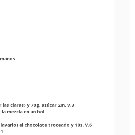
s manos
 las claras) y 70g. azúcar 2m. V.3
r la mezcla en un bol
lavarlo) el chocolate troceado y 10s. V.6
.1