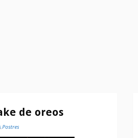
ake de oreos
s
,
Postres