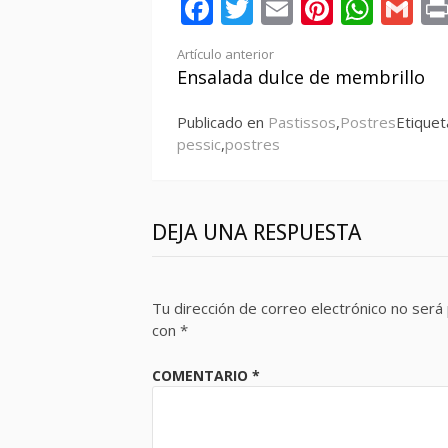
Facebook
Twitter
Email
Pintere
Wha
Gm
Seguir
Artículo anterior
Ensalada dulce de membrillo
leyendo
Publicado en
Pastissos
,
Postres
Etique
pessic
,
postres
DEJA UNA RESPUESTA
Tu dirección de correo electrónico no será 
con
*
COMENTARIO
*