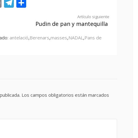
st
tsApp
ail
Print
Telegram
Compartir
Artículo siguiente
Pudin de pan y mantequilla
tado:
antelació
,
Berenars
,
masses
,
NADAL
,
Pans de
publicada.
Los campos obligatorios están marcados