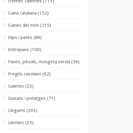
cremes calentes
(113)
Cuina catalana
(152)
Cuines del món
(215)
Dips i patés
(86)
Entrepans
(100)
Faves, pèsols, mongeta verda
(38)
Fregits casolans
(62)
Galetes
(23)
Guisats i potatges
(71)
Llegums
(203)
Llenties
(33)