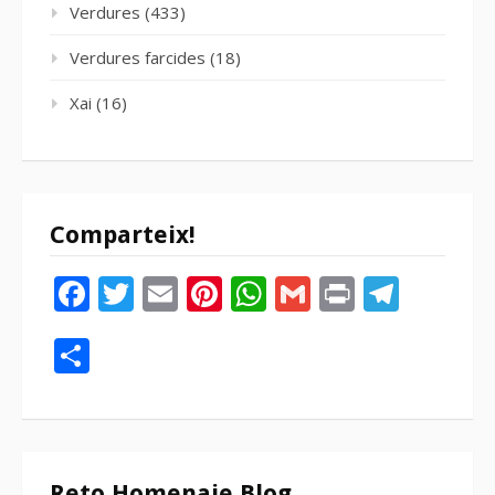
Verdures
(433)
Verdures farcides
(18)
Xai
(16)
Comparteix!
Facebook
Twitter
Email
Pinterest
WhatsApp
Gmail
Print
Tele
Compartir
Reto Homenaje Blog