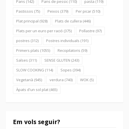
Pans
(142)
Pans de pessic
(110)
pasta
(119)
Pastissos
(75)
Peixos
(379)
Per picar
(510)
Plat principal
(928)
Plats de cullera
(446)
Plats per un euro per ració
(375)
Pollastre
(97)
postres
(312)
Postres individuals
(191)
Primers plats
(1055)
Recopilatoris
(59)
Salses
(311)
SENSE GLUTEN
(243)
SLOW COOKING
(114)
Sopes
(394)
Vegetarià
(945)
verdura
(740)
WOK
(5)
Àpats d'un sol plat
(465)
Em vols seguir?