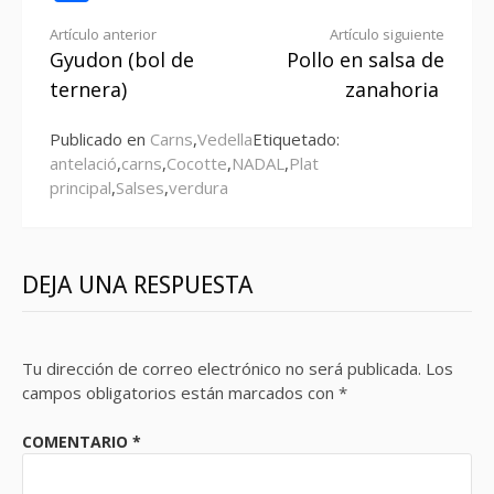
Seguir
Artículo anterior
Artículo siguiente
Gyudon (bol de
Pollo en salsa de
leyendo
ternera)
zanahoria
Publicado en
Carns
,
Vedella
Etiquetado:
antelació
,
carns
,
Cocotte
,
NADAL
,
Plat
principal
,
Salses
,
verdura
DEJA UNA RESPUESTA
Tu dirección de correo electrónico no será publicada.
Los
campos obligatorios están marcados con
*
COMENTARIO
*