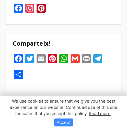
Facebook
Instagram
Pinterest
Comparteix!
Facebook
Twitter
Email
Pinterest
WhatsApp
Gmail
Print
Tele
Compartir
We use cookies to ensure that we give you the best
experience on our website. Continued use of this site
indicates that you accept this policy.
Read more
.
Copyright © 2026 Sopaypilla. Todos los derechos reservados.
Tema Fooding por
FRT
Accept