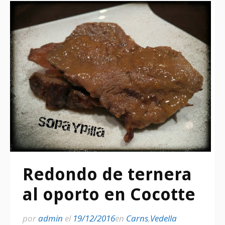
Redondo de ternera
al oporto en Cocotte
por
admin
el
19/12/2016
en
Carns
,
Vedella