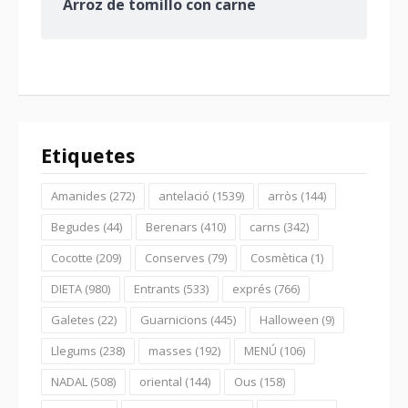
Arroz de tomillo con carne
Etiquetes
Amanides
(272)
antelació
(1539)
arròs
(144)
Begudes
(44)
Berenars
(410)
carns
(342)
Cocotte
(209)
Conserves
(79)
Cosmètica
(1)
DIETA
(980)
Entrants
(533)
exprés
(766)
Galetes
(22)
Guarnicions
(445)
Halloween
(9)
Llegums
(238)
masses
(192)
MENÚ
(106)
NADAL
(508)
oriental
(144)
Ous
(158)