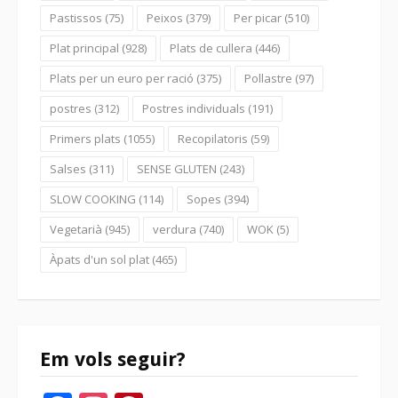
Pastissos
(75)
Peixos
(379)
Per picar
(510)
Plat principal
(928)
Plats de cullera
(446)
Plats per un euro per ració
(375)
Pollastre
(97)
postres
(312)
Postres individuals
(191)
Primers plats
(1055)
Recopilatoris
(59)
Salses
(311)
SENSE GLUTEN
(243)
SLOW COOKING
(114)
Sopes
(394)
Vegetarià
(945)
verdura
(740)
WOK
(5)
Àpats d'un sol plat
(465)
Em vols seguir?