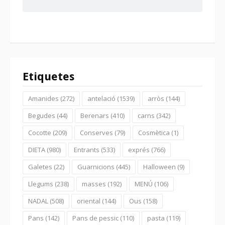
Etiquetes
Amanides
(272)
antelació
(1539)
arròs
(144)
Begudes
(44)
Berenars
(410)
carns
(342)
Cocotte
(209)
Conserves
(79)
Cosmètica
(1)
DIETA
(980)
Entrants
(533)
exprés
(766)
Galetes
(22)
Guarnicions
(445)
Halloween
(9)
Llegums
(238)
masses
(192)
MENÚ
(106)
NADAL
(508)
oriental
(144)
Ous
(158)
Pans
(142)
Pans de pessic
(110)
pasta
(119)