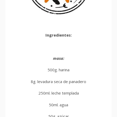
Ingredientes:
masa:
500g. harina
8g. levadura seca de panadero
250ml. leche templada
50ml. agua
50g. azúcar