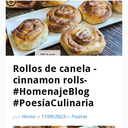
Rollos de canela -
cinnamon rolls-
#HomenajeBlog
#PoesíaCulinaria
por
Hirma
el
17/09/2023
en
Postres