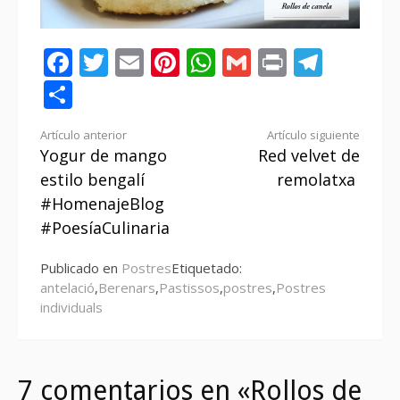
Facebook
Twitter
Email
Pinterest
WhatsApp
Gmail
Print
Tele
Compartir
Seguir
Artículo anterior
Artículo siguiente
Yogur de mango
Red velvet de
leyendo
estilo bengalí
remolatxa
#HomenajeBlog
#PoesíaCulinaria
Publicado en
Postres
Etiquetado:
antelació
,
Berenars
,
Pastissos
,
postres
,
Postres
individuals
7 comentarios en «Rollos de