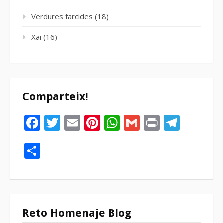
Verdures farcides
(18)
Xai
(16)
Comparteix!
Facebook
Twitter
Email
Pinterest
WhatsApp
Gmail
Print
Tele
Compartir
Reto Homenaje Blog