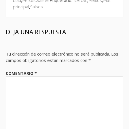
blau
,
Peixos
,
Salses
Etiquetado:
NADAL
,
Peixos
,
Plat
principal
,
Salses
DEJA UNA RESPUESTA
Tu dirección de correo electrónico no será publicada.
Los
campos obligatorios están marcados con
*
COMENTARIO
*