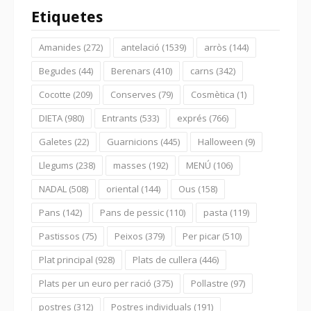
Etiquetes
Amanides
(272)
antelació
(1539)
arròs
(144)
Begudes
(44)
Berenars
(410)
carns
(342)
Cocotte
(209)
Conserves
(79)
Cosmètica
(1)
DIETA
(980)
Entrants
(533)
exprés
(766)
Galetes
(22)
Guarnicions
(445)
Halloween
(9)
Llegums
(238)
masses
(192)
MENÚ
(106)
NADAL
(508)
oriental
(144)
Ous
(158)
Pans
(142)
Pans de pessic
(110)
pasta
(119)
Pastissos
(75)
Peixos
(379)
Per picar
(510)
Plat principal
(928)
Plats de cullera
(446)
Plats per un euro per ració
(375)
Pollastre
(97)
postres
(312)
Postres individuals
(191)