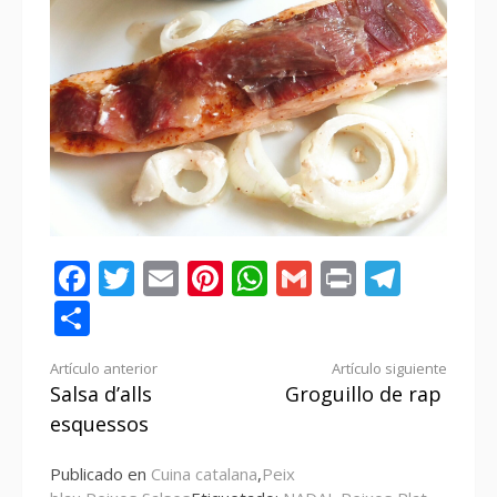
Facebook
Twitter
Email
Pinterest
WhatsApp
Gmail
Print
Tele
Compartir
Seguir
Artículo anterior
Artículo siguiente
Salsa d’alls
Groguillo de rap
leyendo
esquessos
Publicado en
Cuina catalana
,
Peix