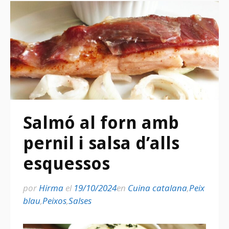
Salmó al forn amb
pernil i salsa d’alls
esquessos
por
Hirma
el
19/10/2024
en
Cuina catalana
,
Peix
blau
,
Peixos
,
Salses