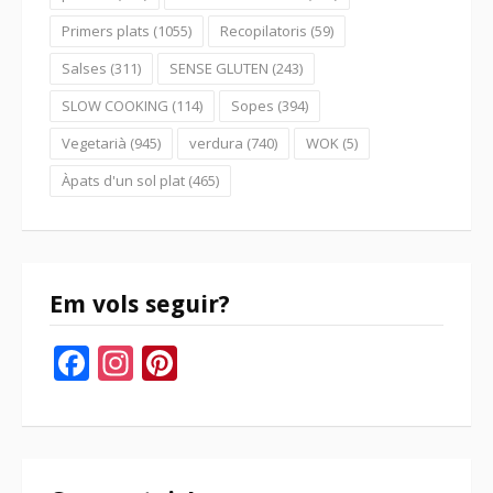
Primers plats
(1055)
Recopilatoris
(59)
Salses
(311)
SENSE GLUTEN
(243)
SLOW COOKING
(114)
Sopes
(394)
Vegetarià
(945)
verdura
(740)
WOK
(5)
Àpats d'un sol plat
(465)
Em vols seguir?
Facebook
Instagram
Pinterest