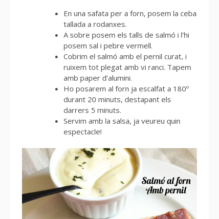
En una safata per a forn, posem la ceba
tallada a rodanxes.
A sobre posem els talls de salmó i l’hi
posem sal i pebre vermell.
Cobrim el salmó amb el pernil curat, i
ruixem tot plegat amb vi ranci. Tapem
amb paper d’alumini.
Ho posarem al forn ja escalfat a 180º
durant 20 minuts, destapant els
darrers 5 minuts.
Servim amb la salsa, ja veureu quin
espectacle!