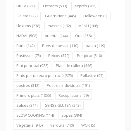
DIETA
(980)
Entrants
(533)
exprés
(766)
Galetes
(22)
Guarnicions
(445)
Halloween
(9)
Llegums
(238)
masses
(192)
MENÚ
(106)
NADAL
(508)
oriental
(144)
Ous
(158)
Pans
(142)
Pans de pessic
(110)
pasta
(119)
Pastissos
(75)
Peixos
(379)
Per picar
(510)
Plat principal
(928)
Plats de cullera
(446)
Plats per un euro per ració
(375)
Pollastre
(97)
postres
(312)
Postres individuals
(191)
Primers plats
(1055)
Recopilatoris
(59)
Salses
(311)
SENSE GLUTEN
(243)
SLOW COOKING
(114)
Sopes
(394)
Vegetarià
(945)
verdura
(740)
WOK
(5)