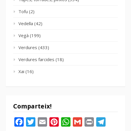
Tofu
(2)
Vedella
(42)
Vegà
(199)
Verdures
(433)
Verdures farcides
(18)
Xai
(16)
Comparteix!
Facebook
Twitter
Email
Pinterest
WhatsApp
Gmail
Print
Tele