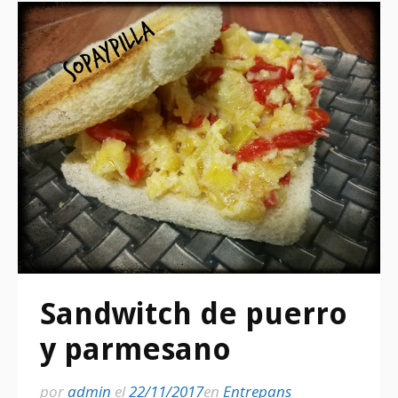
Sandwitch de puerro
y parmesano
por
admin
el
22/11/2017
en
Entrepans