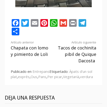
Facebook
Twitter
Email
Pinterest
WhatsApp
Gmail
Print
Tele
Compartir
Seguir
Artículo anterior
Artículo siguiente
Chapata con lomo
Tacos de cochinita
leyendo
y pimiento de Loli
pibil de Quique
Dacosta
Publicado en
Entrepans
Etiquetado:
Àpats d'un sol
plat
,
exprés
,
Ous
,
Pans
,
Per picar
,
Vegetarià
,
verdura
DEJA UNA RESPUESTA