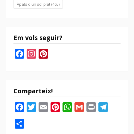
Àpats d'un sol plat
(465)
Em vols seguir?
Facebook
Instagram
Pinterest
Comparteix!
Facebook
Twitter
Email
Pinterest
WhatsApp
Gmail
Print
Tele
Compartir