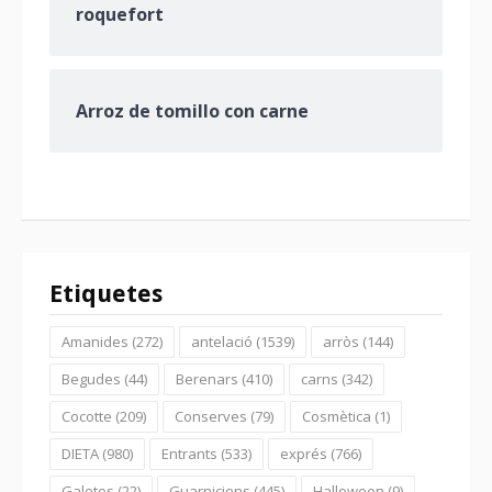
roquefort
Arroz de tomillo con carne
Etiquetes
Amanides
(272)
antelació
(1539)
arròs
(144)
Begudes
(44)
Berenars
(410)
carns
(342)
Cocotte
(209)
Conserves
(79)
Cosmètica
(1)
DIETA
(980)
Entrants
(533)
exprés
(766)
Galetes
(22)
Guarnicions
(445)
Halloween
(9)