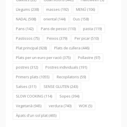
Llegums
(238)
masses
(192)
MENÚ
(106)
NADAL
(508)
oriental
(144)
Ous
(158)
Pans
(142)
Pans de pessic
(110)
pasta
(119)
Pastissos
(75)
Peixos
(379)
Per picar
(510)
Plat principal
(928)
Plats de cullera
(446)
Plats per un euro per ració
(375)
Pollastre
(97)
postres
(312)
Postres individuals
(191)
Primers plats
(1055)
Recopilatoris
(59)
Salses
(311)
SENSE GLUTEN
(243)
SLOW COOKING
(114)
Sopes
(394)
Vegetarià
(945)
verdura
(740)
WOK
(5)
Àpats d'un sol plat
(465)