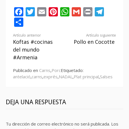
Facebook
Twitter
Email
Pinterest
WhatsApp
Gmail
Print
Tele
Compartir
Seguir
Artículo anterior
Artículo siguiente
Koftas #cocinas
Pollo en Cocotte
leyendo
del mundo
#Armenia
Publicado en
Carns
,
Porc
Etiquetado:
antelació
,
carns
,
exprés
,
NADAL
,
Plat principal
,
Salses
DEJA UNA RESPUESTA
Tu dirección de correo electrónico no será publicada.
Los