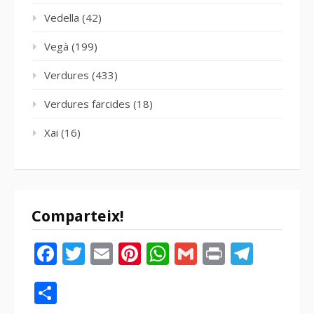
Vedella
(42)
Vegà
(199)
Verdures
(433)
Verdures farcides
(18)
Xai
(16)
Comparteix!
Facebook
Twitter
Email
Pinterest
WhatsApp
Gmail
Print
Tele
Compartir