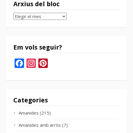
Arxius del bloc
Arxius
del
bloc
Em vols seguir?
Facebook
Instagram
Pinterest
Categories
Amanides
(215)
Amanides amb arròs
(7)