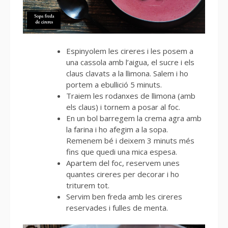
Espinyolem les cireres i les posem a
una cassola amb l’aigua, el sucre i els
claus clavats a la llimona. Salem i ho
portem a ebullició 5 minuts.
Traiem les rodanxes de llimona (amb
els claus) i tornem a posar al foc.
En un bol barregem la crema agra amb
la farina i ho afegim a la sopa.
Remenem bé i deixem 3 minuts més
fins que quedi una mica espesa.
Apartem del foc, reservem unes
quantes cireres per decorar i ho
triturem tot.
Servim ben freda amb les cireres
reservades i fulles de menta.