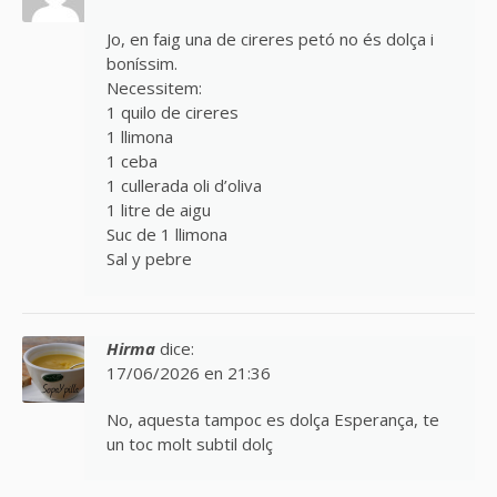
Jo, en faig una de cireres petó no és dolça i
boníssim.
Necessitem:
1 quilo de cireres
1 llimona
1 ceba
1 cullerada oli d’oliva
1 litre de aigu
Suc de 1 llimona
Sal y pebre
Hirma
dice:
17/06/2026 en 21:36
No, aquesta tampoc es dolça Esperança, te
un toc molt subtil dolç