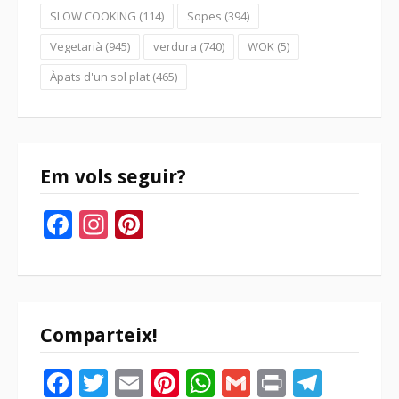
SLOW COOKING
(114)
Sopes
(394)
Vegetarià
(945)
verdura
(740)
WOK
(5)
Àpats d'un sol plat
(465)
Em vols seguir?
Facebook
Instagram
Pinterest
Comparteix!
Facebook
Twitter
Email
Pinterest
WhatsApp
Gmail
Print
Tele