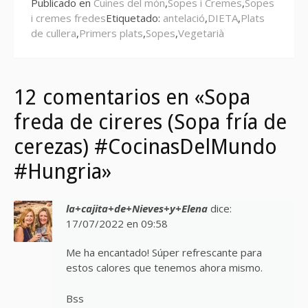
Publicado en
Cuines del món
,
Sopes i Cremes
,
Sopes
i cremes fredes
Etiquetado:
antelació
,
DIETA
,
Plats
de cullera
,
Primers plats
,
Sopes
,
Vegetarià
12 comentarios en «Sopa
freda de cireres (Sopa fría de
cerezas) #CocinasDelMundo
#Hungria»
la+cajita+de+Nieves+y+Elena
dice:
17/07/2022 en 09:58
Me ha encantado! Súper refrescante para
estos calores que tenemos ahora mismo.
Bss