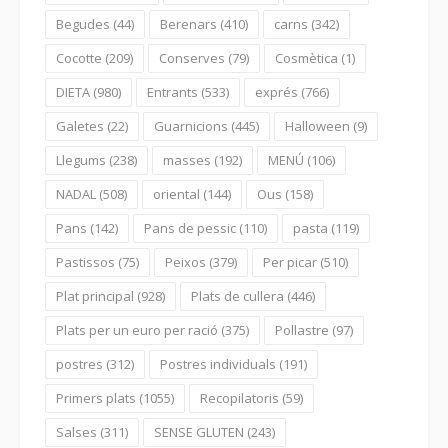
Begudes
(44)
Berenars
(410)
carns
(342)
Cocotte
(209)
Conserves
(79)
Cosmètica
(1)
DIETA
(980)
Entrants
(533)
exprés
(766)
Galetes
(22)
Guarnicions
(445)
Halloween
(9)
Llegums
(238)
masses
(192)
MENÚ
(106)
NADAL
(508)
oriental
(144)
Ous
(158)
Pans
(142)
Pans de pessic
(110)
pasta
(119)
Pastissos
(75)
Peixos
(379)
Per picar
(510)
Plat principal
(928)
Plats de cullera
(446)
Plats per un euro per ració
(375)
Pollastre
(97)
postres
(312)
Postres individuals
(191)
Primers plats
(1055)
Recopilatoris
(59)
Salses
(311)
SENSE GLUTEN
(243)