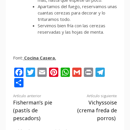
más, hasta que espese un poco.
Apartamos del fuego, reservamos unas
cuantas cerezas para decorar y lo
trituramos todo.
Servimos bien fría con las cerezas
reservadas y las hojas de menta.
Font:
Cocina Casera.
Facebook
Twitter
Email
Pinterest
WhatsApp
Gmail
Print
Tele
Compartir
Seguir
Artículo anterior
Artículo siguiente
Fisherman’s pie
Vichyssoise
leyendo
(pastís de
(crema freda de
pescadors)
porros)