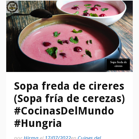
Sopa freda de cireres
(Sopa fría de cerezas)
#CocinasDelMundo
#Hungria
por
Hirma
el
17/07/2022
en
Cuines del