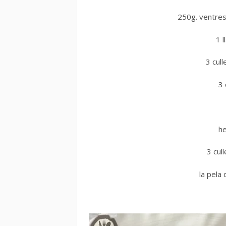
250g. ventres
1 
3 cul
3
he
3 cul
la pela 