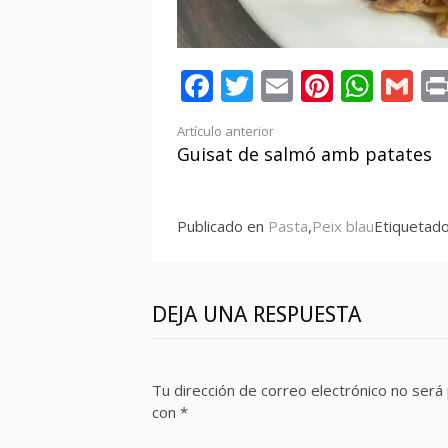
Facebook
Twitter
Email
Pintere
Wha
Gm
Seguir
Artículo anterior
Guisat de salmó amb patates
leyendo
Publicado en
Pasta
,
Peix blau
Etiquetad
DEJA UNA RESPUESTA
Tu dirección de correo electrónico no será 
con
*