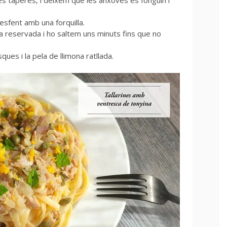
es tàperes, i deixem que les anxoves es fonguin i
desfent amb una forquilla.
ua reservada i ho saltem uns minuts fins que no
ues i la pela de llimona ratllada.