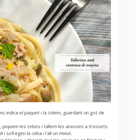
ns indica el paquet i la colem, guardant un got de
, piquem les cebes i tallem les anxoves a trossets.
i sofregim la ceba i l’all un minut.