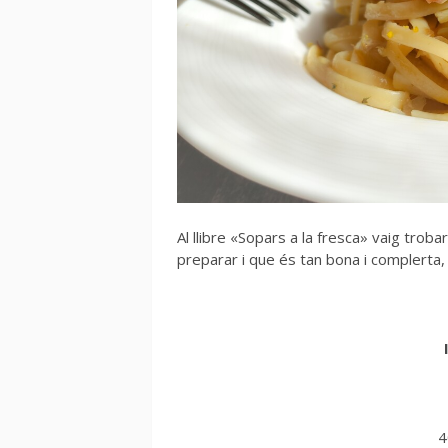
Al llibre «Sopars a la fresca» vaig troba
preparar i que és tan bona i complerta
4