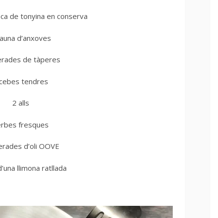
ca de tonyina en conserva
llauna d’anxoves
lerades de tàperes
 cebes tendres
2 alls
rbes fresques
lerades d’oli OOVE
d’una llimona ratllada