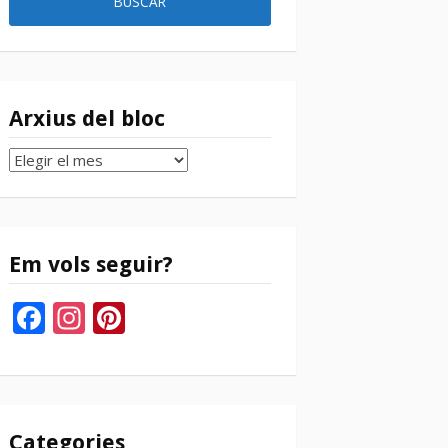
Arxius del bloc
Arxius
del
bloc
Em vols seguir?
Facebook
Instagram
Pinterest
Categories