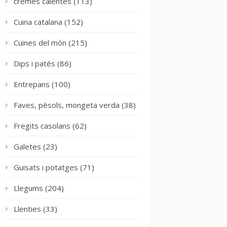
cremes calentes
(113)
Cuina catalana
(152)
Cuines del món
(215)
Dips i patés
(86)
Entrepans
(100)
Faves, pèsols, mongeta verda
(38)
Fregits casolans
(62)
Galetes
(23)
Guisats i potatges
(71)
Llegums
(204)
Llenties
(33)