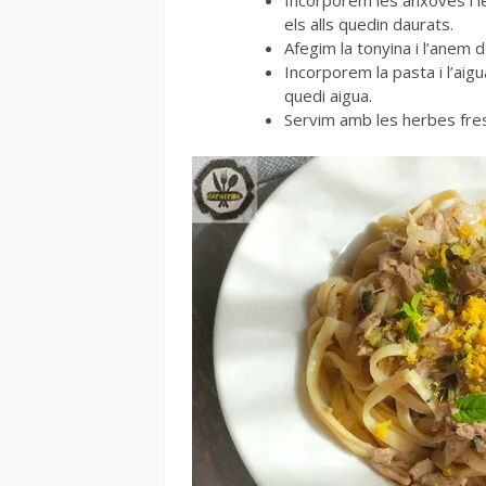
Incorporem les anxoves i l
els alls quedin daurats.
Afegim la tonyina i l’anem 
Incorporem la pasta i l’aig
quedi aigua.
Servim amb les herbes fresq