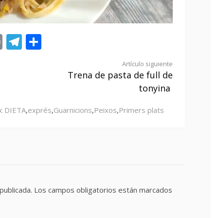
st
tsApp
ail
Print
Telegram
Compartir
Artículo siguiente
Trena de pasta de full de
tonyina
o:
DIETA
,
exprés
,
Guarnicions
,
Peixos
,
Primers plats
publicada.
Los campos obligatorios están marcados