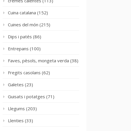
cremes calentes
(113)
Cuina catalana
(152)
Cuines del món
(215)
Dips i patés
(86)
Entrepans
(100)
Faves, pèsols, mongeta verda
(38)
Fregits casolans
(62)
Galetes
(23)
Guisats i potatges
(71)
Llegums
(203)
Llenties
(33)