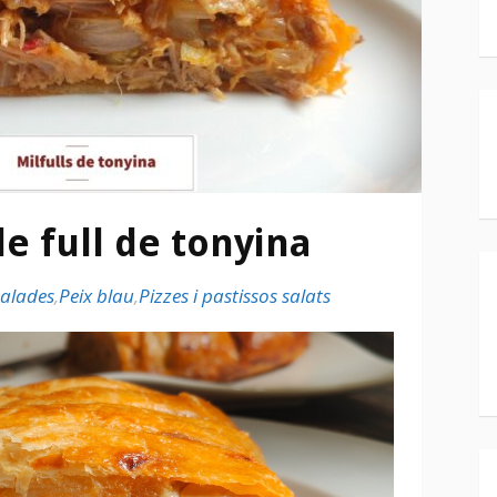
e full de tonyina
alades
,
Peix blau
,
Pizzes i pastissos salats