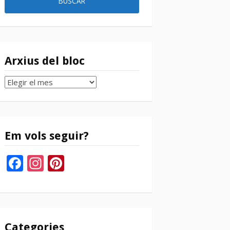
Arxius del bloc
Arxius
del
bloc
Em vols seguir?
Facebook
Instagram
Pinterest
Categories