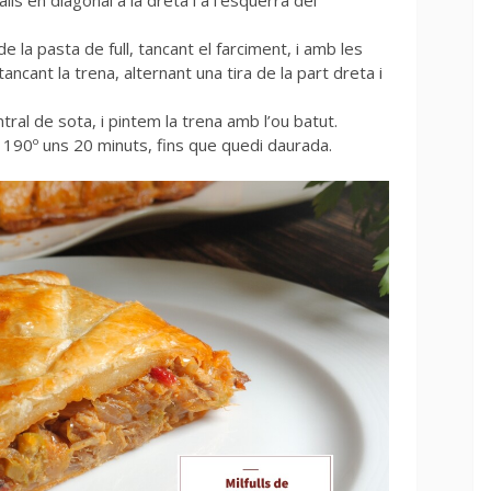
 la pasta de full, tancant el farciment, i amb les
ancant la trena, alternant una tira de la part dreta i
al de sota, i pintem la trena amb l’ou batut.
a 190º uns 20 minuts, fins que quedi daurada.