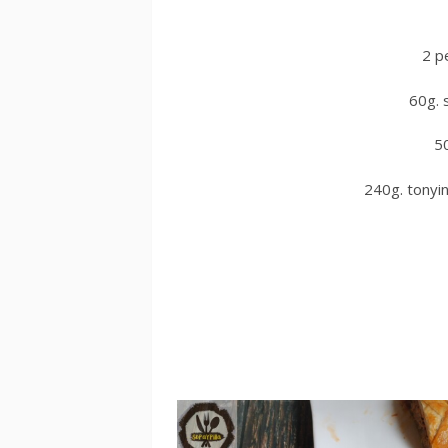
2 pe
60g. 
50
240g. tonyin