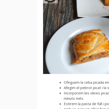
Ofeguem la ceba picada en 
Afegim el pebrot picat i la
Incorporem les olives picad
minuts més.
Estirem la pasta de full i p
Amb un ganivet afilat fem ta