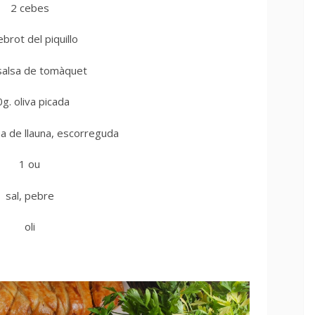
2 cebes
brot del piquillo
salsa de tomàquet
g. oliva picada
a de llauna, escorreguda
1 ou
sal, pebre
oli