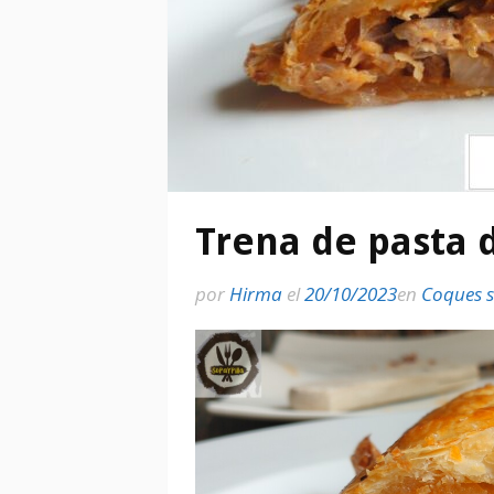
Trena de pasta d
por
Hirma
el
20/10/2023
en
Coques s