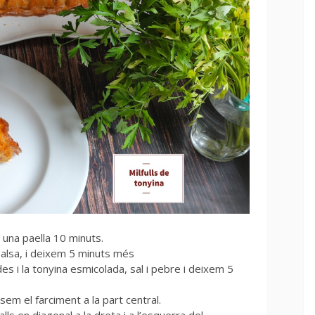
una paella 10 minuts.
 salsa, i deixem 5 minuts més
es i la tonyina esmicolada, sal i pebre i deixem 5
osem el farciment a la part central.
lls en diagonal a la dreta i a l’esquerra del