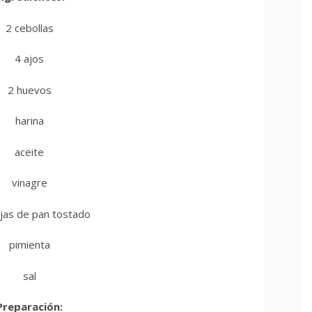
2 cebollas
4 ajos
2 huevos
harina
aceite
vinagre
jas de pan tostado
pimienta
sal
Preparación: