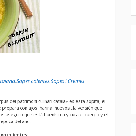
atalana
,
Sopes calentes
,
Sopes i Cremes
us del patrimoni culinari català» es esta sopita, el
e prepara con ajos, harina, huevos…la versión que
 os aseguro que está buenísima y cura el cuerpo y el
 época del año.
ngredientes: