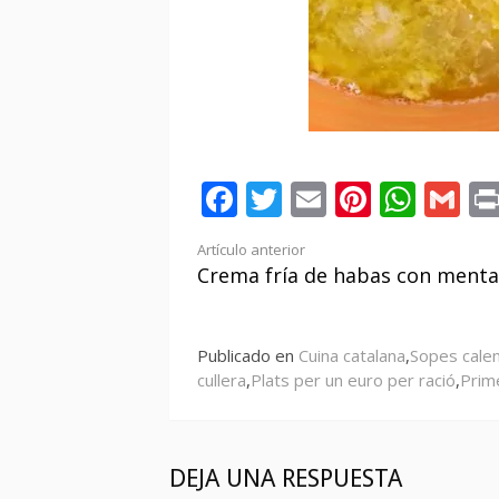
Facebook
Twitter
Email
Pintere
Wha
Gm
Seguir
Artículo anterior
Crema fría de habas con menta
leyendo
Publicado en
Cuina catalana
,
Sopes cale
cullera
,
Plats per un euro per ració
,
Prim
DEJA UNA RESPUESTA