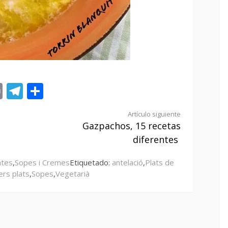
st
tsApp
ail
Print
Telegram
Compartir
Artículo siguiente
Gazpachos, 15 recetas
diferentes
ntes
,
Sopes i Cremes
Etiquetado:
antelació
,
Plats de
ers plats
,
Sopes
,
Vegetarià