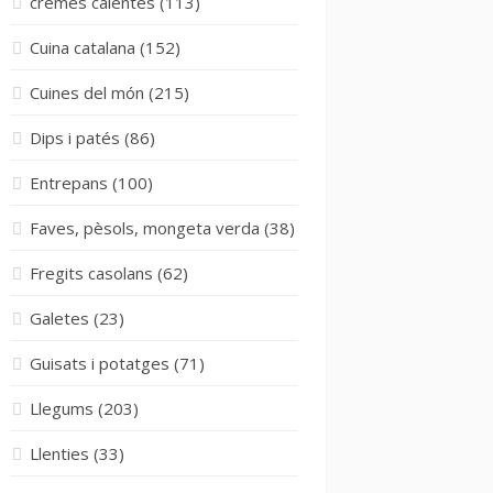
cremes calentes
(113)
Cuina catalana
(152)
Cuines del món
(215)
Dips i patés
(86)
Entrepans
(100)
Faves, pèsols, mongeta verda
(38)
Fregits casolans
(62)
Galetes
(23)
Guisats i potatges
(71)
Llegums
(203)
Llenties
(33)