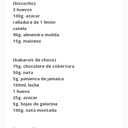
(bizcocho):
3 huevos
100g. azúcar
ralladura de 1 limón
canela
90g. almendra molida
15g. maizena
(babarois de choco)
75g. chocolate de cobertura
50g. nata
5g. pimienta de jamaica
100ml. leche
1 huevo
25g. azúcar
5g. hojas de gelatina
100g. nata montada