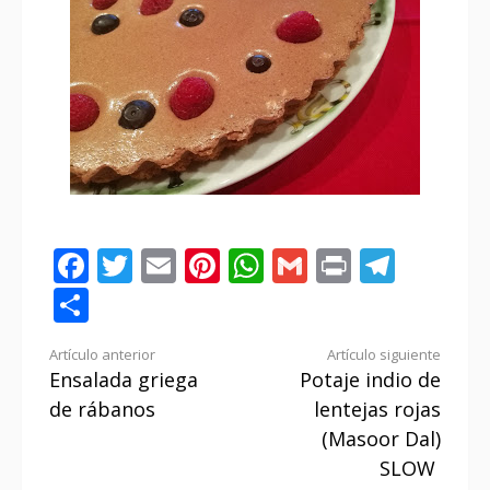
Facebook
Twitter
Email
Pinterest
WhatsApp
Gmail
Print
Tele
Compartir
Seguir
Artículo anterior
Artículo siguiente
Ensalada griega
Potaje indio de
leyendo
de rábanos
lentejas rojas
(Masoor Dal)
SLOW