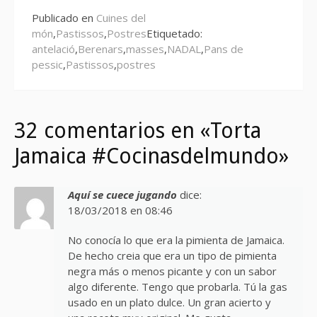
Publicado en
Cuines del
món
,
Pastissos
,
Postres
Etiquetado:
antelació
,
Berenars
,
masses
,
NADAL
,
Pans de
pessic
,
Pastissos
,
postres
32 comentarios en «Torta
Jamaica #Cocinasdelmundo»
Aquí se cuece jugando
dice:
18/03/2018 en 08:46
No conocía lo que era la pimienta de Jamaica.
De hecho creia que era un tipo de pimienta
negra más o menos picante y con un sabor
algo diferente. Tengo que probarla. Tú la gas
usado en un plato dulce. Un gran acierto y