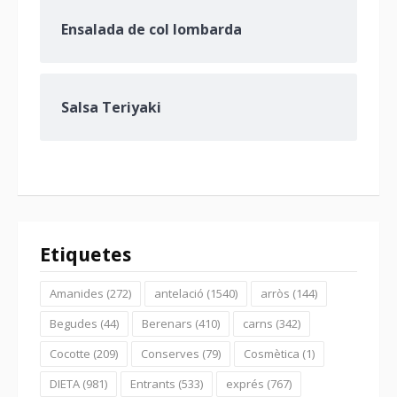
Ensalada de col lombarda
Salsa Teriyaki
Etiquetes
Amanides
(272)
antelació
(1540)
arròs
(144)
Begudes
(44)
Berenars
(410)
carns
(342)
Cocotte
(209)
Conserves
(79)
Cosmètica
(1)
DIETA
(981)
Entrants
(533)
exprés
(767)