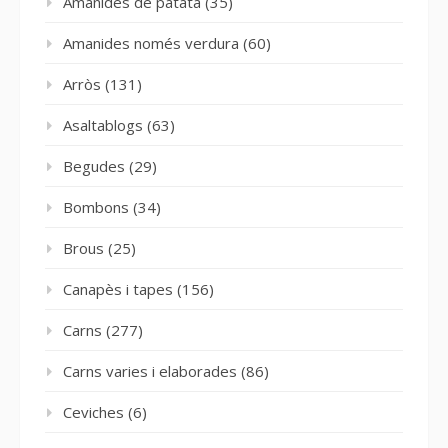
Amanides de patata
(35)
Amanides només verdura
(60)
Arròs
(131)
Asaltablogs
(63)
Begudes
(29)
Bombons
(34)
Brous
(25)
Canapès i tapes
(156)
Carns
(277)
Carns varies i elaborades
(86)
Ceviches
(6)