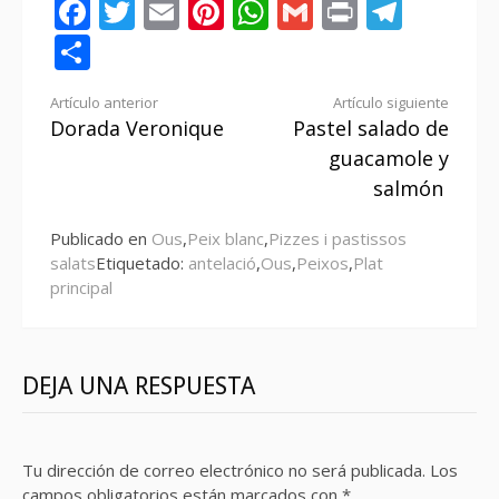
Facebook
Twitter
Email
Pinterest
WhatsApp
Gmail
Print
Tele
Compartir
Seguir
Artículo anterior
Artículo siguiente
Dorada Veronique
Pastel salado de
leyendo
guacamole y
salmón
Publicado en
Ous
,
Peix blanc
,
Pizzes i pastissos
salats
Etiquetado:
antelació
,
Ous
,
Peixos
,
Plat
principal
DEJA UNA RESPUESTA
Tu dirección de correo electrónico no será publicada.
Los
campos obligatorios están marcados con
*