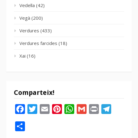
Vedella
(42)
Vegà
(200)
Verdures
(433)
Verdures farcides
(18)
Xai
(16)
Comparteix!
Facebook
Twitter
Email
Pinterest
WhatsApp
Gmail
Print
Tele
Compartir