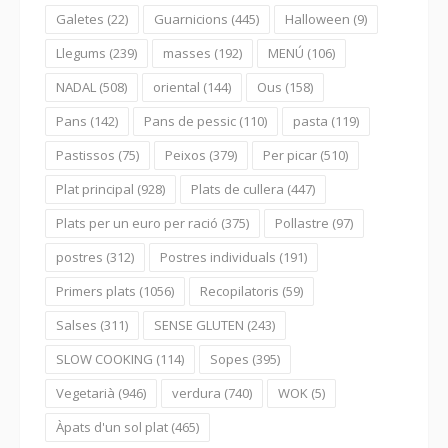
Galetes
(22)
Guarnicions
(445)
Halloween
(9)
Llegums
(239)
masses
(192)
MENÚ
(106)
NADAL
(508)
oriental
(144)
Ous
(158)
Pans
(142)
Pans de pessic
(110)
pasta
(119)
Pastissos
(75)
Peixos
(379)
Per picar
(510)
Plat principal
(928)
Plats de cullera
(447)
Plats per un euro per ració
(375)
Pollastre
(97)
postres
(312)
Postres individuals
(191)
Primers plats
(1056)
Recopilatoris
(59)
Salses
(311)
SENSE GLUTEN
(243)
SLOW COOKING
(114)
Sopes
(395)
Vegetarià
(946)
verdura
(740)
WOK
(5)
Àpats d'un sol plat
(465)