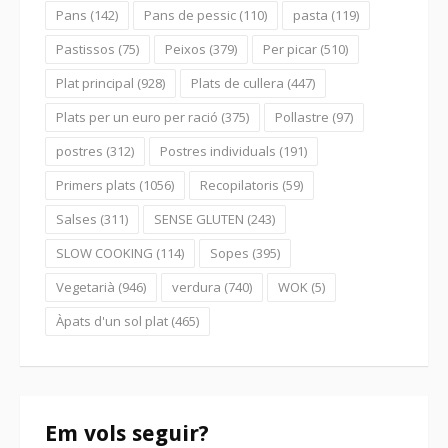
Pans
(142)
Pans de pessic
(110)
pasta
(119)
Pastissos
(75)
Peixos
(379)
Per picar
(510)
Plat principal
(928)
Plats de cullera
(447)
Plats per un euro per ració
(375)
Pollastre
(97)
postres
(312)
Postres individuals
(191)
Primers plats
(1056)
Recopilatoris
(59)
Salses
(311)
SENSE GLUTEN
(243)
SLOW COOKING
(114)
Sopes
(395)
Vegetarià
(946)
verdura
(740)
WOK
(5)
Àpats d'un sol plat
(465)
Em vols seguir?