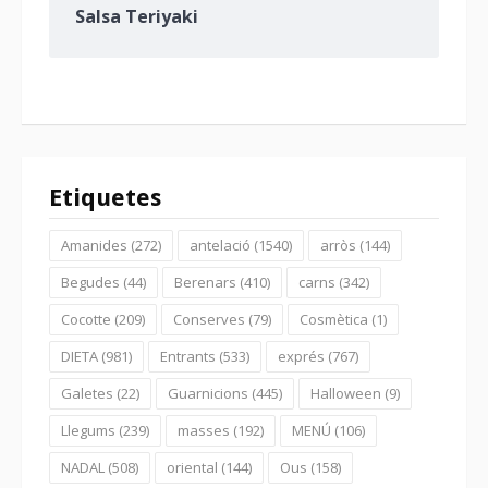
Salsa Teriyaki
Etiquetes
Amanides
(272)
antelació
(1540)
arròs
(144)
Begudes
(44)
Berenars
(410)
carns
(342)
Cocotte
(209)
Conserves
(79)
Cosmètica
(1)
DIETA
(981)
Entrants
(533)
exprés
(767)
Galetes
(22)
Guarnicions
(445)
Halloween
(9)
Llegums
(239)
masses
(192)
MENÚ
(106)
NADAL
(508)
oriental
(144)
Ous
(158)