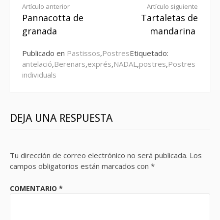
Seguir
Artículo anterior
Artículo siguiente
Pannacotta de
Tartaletas de
leyendo
granada
mandarina
Publicado en
Pastissos
,
Postres
Etiquetado:
antelació
,
Berenars
,
exprés
,
NADAL
,
postres
,
Postres
individuals
DEJA UNA RESPUESTA
Tu dirección de correo electrónico no será publicada.
Los
campos obligatorios están marcados con
*
COMENTARIO
*