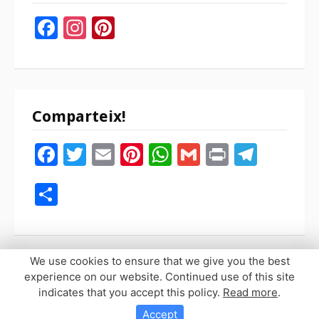
Facebook
Instagram
Pinterest
Comparteix!
Facebook
Twitter
Email
Pinterest
WhatsApp
Gmail
Print
Tele
Compartir
We use cookies to ensure that we give you the best
experience on our website. Continued use of this site
indicates that you accept this policy.
Read more
.
Copyright © 2026 Sopaypilla. Todos los derechos reservados.
Tema Fooding por
FRT
Accept