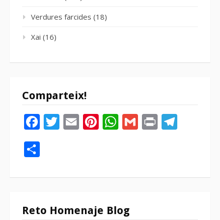
Verdures farcides
(18)
Xai
(16)
Comparteix!
Facebook
Twitter
Email
Pinterest
WhatsApp
Gmail
Print
Tele
Compartir
Reto Homenaje Blog