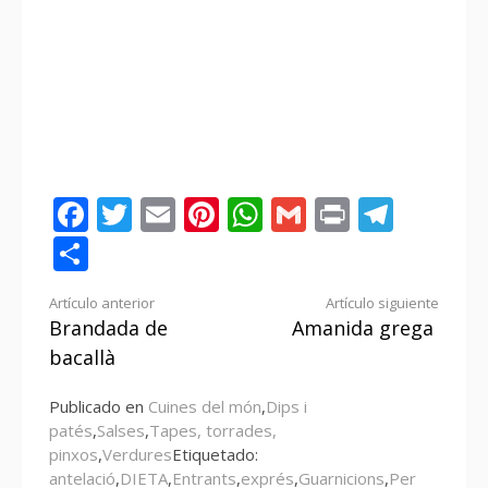
Facebook
Twitter
Email
Pinterest
WhatsApp
Gmail
Print
Tele
Compartir
Seguir
Artículo anterior
Artículo siguiente
Brandada de
Amanida grega
leyendo
bacallà
Publicado en
Cuines del món
,
Dips i
patés
,
Salses
,
Tapes, torrades,
pinxos
,
Verdures
Etiquetado:
antelació
,
DIETA
,
Entrants
,
exprés
,
Guarnicions
,
Per