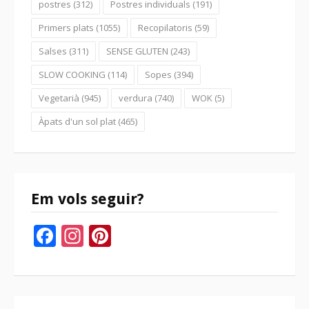
postres
(312)
Postres individuals
(191)
Primers plats
(1055)
Recopilatoris
(59)
Salses
(311)
SENSE GLUTEN
(243)
SLOW COOKING
(114)
Sopes
(394)
Vegetarià
(945)
verdura
(740)
WOK
(5)
Àpats d'un sol plat
(465)
Em vols seguir?
Facebook
Instagram
Pinterest