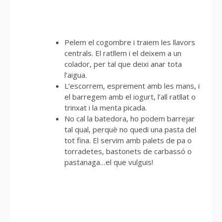
Pelem el cogombre i traiem les llavors
centrals. El ratllem i el deixem a un
colador, per tal que deixi anar tota
l’aigua.
L’escorrem, esprement amb les mans, i
el barregem amb el iogurt, l’all ratllat o
trinxat i la menta picada.
No cal la batedora, ho podem barrejar
tal qual, perquè no quedi una pasta del
tot fina. El servim amb palets de pa o
torradetes, bastonets de carbassó o
pastanaga…el que vulguis!