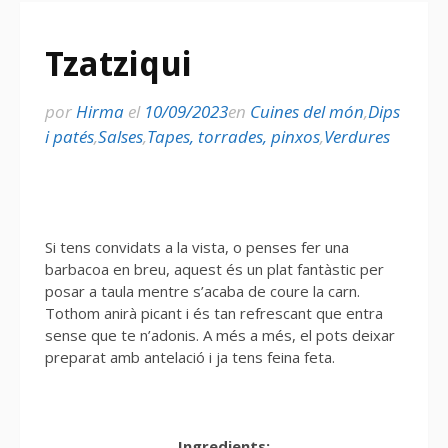
Tzatziqui
por
Hirma
el
10/09/2023
en
Cuines del món
,
Dips
i patés
,
Salses
,
Tapes, torrades, pinxos
,
Verdures
Si tens convidats a la vista, o penses fer una
barbacoa en breu, aquest és un plat fantàstic per
posar a taula mentre s’acaba de coure la carn.
Tothom anirà picant i és tan refrescant que entra
sense que te n’adonis. A més a més, el pots deixar
preparat amb antelació i ja tens feina feta.
Ingredients: