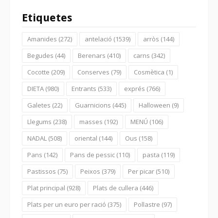
Etiquetes
Amanides
(272)
antelació
(1539)
arròs
(144)
Begudes
(44)
Berenars
(410)
carns
(342)
Cocotte
(209)
Conserves
(79)
Cosmètica
(1)
DIETA
(980)
Entrants
(533)
exprés
(766)
Galetes
(22)
Guarnicions
(445)
Halloween
(9)
Llegums
(238)
masses
(192)
MENÚ
(106)
NADAL
(508)
oriental
(144)
Ous
(158)
Pans
(142)
Pans de pessic
(110)
pasta
(119)
Pastissos
(75)
Peixos
(379)
Per picar
(510)
Plat principal
(928)
Plats de cullera
(446)
Plats per un euro per ració
(375)
Pollastre
(97)