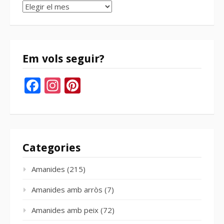
Arxius
del
bloc
Em vols seguir?
Facebook
Instagram
Pinterest
Categories
Amanides
(215)
Amanides amb arròs
(7)
Amanides amb peix
(72)