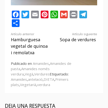
Facebook
Twitter
Email
Pinterest
WhatsApp
Gmail
Print
Tele
Compartir
Seguir
Artículo anterior
Artículo siguiente
Hamburguesa
Sopa de verdures
leyendo
vegetal de quinoa
i remolatxa
Publicado en
Amanides
,
Amanides de
pasta
,
Amanides només
verdura
,
Vegà
,
Verdures
Etiquetado:
Amanides
,
antelació
,
DIETA
,
Primers
plats
,
Vegetarià
,
verdura
DEJA UNA RESPUESTA