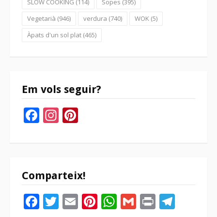
SLOW COOKING
(114)
Sopes
(395)
Vegetarià
(946)
verdura
(740)
WOK
(5)
Àpats d'un sol plat
(465)
Em vols seguir?
Facebook
Instagram
Pinterest
Comparteix!
Facebook
Twitter
Email
Pinterest
WhatsApp
Gmail
Print
Tele