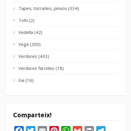
Tapes, torrades, pinxos
(334)
Tofu
(2)
Vedella
(42)
Vegà
(200)
Verdures
(433)
Verdures farcides
(18)
Xai
(16)
Comparteix!
Facebook
Twitter
Email
Pinterest
WhatsApp
Gmail
Print
Tele