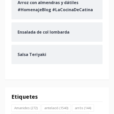
Arroz con almendras y dátiles
#HomenajeBlog #LaCocinaDeCatina
Ensalada de col lombarda
Salsa Teriyaki
Etiquetes
Amanides
(272)
antelació
(1540)
arròs
(144)