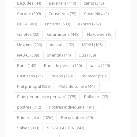
Begudes
(44)
Berenars
(410)
carns
(342)
Cocotte
(209)
Conserves
(79)
Cosmètica
(1)
DIETA
(981)
Entrants
(533)
exprés
(767)
Galetes
(22)
Guarnicions
(445)
Halloween
(9)
Llegums
(239)
masses
(192)
MENÚ
(106)
NADAL
(508)
oriental
(144)
Ous
(158)
Pans
(142)
Pans de pessic
(110)
pasta
(119)
Pastissos
(75)
Peixos
(379)
Per picar
(510)
Plat principal
(928)
Plats de cullera
(447)
Plats per un euro per ració
(375)
Pollastre
(97)
postres
(312)
Postres individuals
(191)
Primers plats
(1056)
Recopilatoris
(59)
Salses
(311)
SENSE GLUTEN
(243)