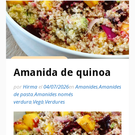
Amanida de quinoa
por
Hirma
el
04/07/2026
en
Amanides
,
Amanides
de pasta
,
Amanides només
verdura
,
Vegà
,
Verdures